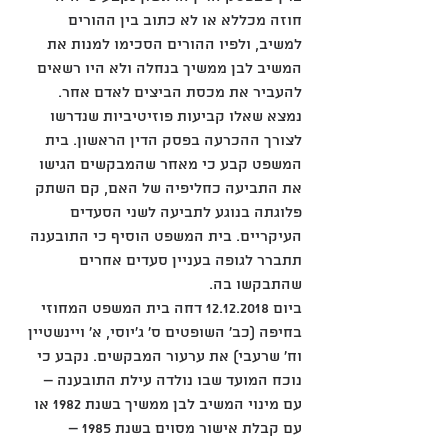
חוזה מכללא או לא כתוב בין ההורים 
למשיב, ולפיו ההורים הסכימו למנות את 
המשיב לבן ממשיך בנחלה ולא היו רשאים 
להעביר את מכסת הביצים לאדם אחר. 
נמצא שאלו קביעות פוזיטיביות שנדרשו 
לצורך ההכרעה בפסק הדין הראשון. בית 
המשפט קבע כי מאחר שהמבקשים הגישו 
את התביעה כחליפיה של האם, קם השתק 
פלוגתה בנוגע לתביעה לשני הסעדים 
העיקריים. בית המשפט הוסיף כי התובענה 
תתברר לגופה בעניין סעדים אחרים 
שהתבקשו בה.
ביום 12.12.2018 דחה בית המשפט המחוזי 
בחיפה (כב' השופטים ס' ג'יוסי, א' ויינשטיין 
וח' שרעבי) את ערעור המבקשים. נקבע כי 
נוכח המועד שבו נולדה עילת התובענה – 
עם מינוי המשיב לבן ממשיך בשנת 1982 או 
עם קבלת אישור מסוים בשנת 1985 – 