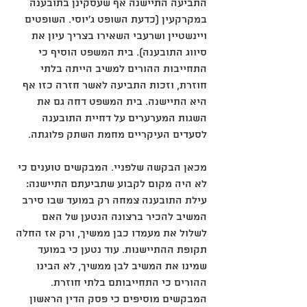
התביעה התיישנה אף שעסקינן בתובענה 
במקרקעין (כדעת השופט ג'יוסי. השופטים 
ויינשטיין ושרעבי השאירו בצריך עיון את 
סיווג התובענה). בית המשפט הוסיף כי 
התחייבות ההורים למשיב הייתה בלתי 
חוזרת, וזכות התביעה לאשר חזרה כזו אף 
היא התיישנה. בית המשפט דחה גם את 
השגות המערערים על דחיית התובענה 
לסעדים העיקריים מחמת השתק פלוגתה.
מכאן הבקשה שלפניי. המבקשים טוענים כי 
לא היה מקום לקבוע שתביעתם התיישנה: 
עילת התובענה צמחה רק במועד שבו סירב 
המשיב להכיר ברצונה הנטען של האם 
לשלול את מעמדו כבן ממשיך, ורק אז החלה 
תקופת ההתיישנות. עוד נטען כי במועד 
שמינו את המשיב לבן ממשיך, לא הבינו 
ההורים כי התחייבותם בלתי חוזרת. 
המבקשים מוסיפים כי פסק הדין הראשון 