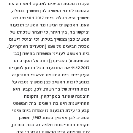
העברת מכסת הביצים למבקש 1 מפירה את 
ההסכם למינוי המשיב לבן ממשיך בנחלה, 
ומשכך היא בטלה. ביום 10.1.2017 נפטרה 
האם. המבקשים הגישו נגד המשיב תובענה 
וביקשו בה, בין היתר, כי יוצהר שזכותו של 
המשיב כבן ממשיך בטלה, וכי יבוטל רישום 
מכסת הביצים על שמו (הסעדים העיקריים). 
בית המשפט לענייני משפחה בחיפה (כב' 
השופטת ע' קצב-קרן) דחה על הסף ביום 
11.12.2017 את התובענה בכל הנוגע לסעדים 
העיקריים. בית המשפט מצא כי התובענה 
בנוגע לזכות המשיב כבן ממשיך נסבה על 
זכות חוזית של בר רשות. לכן, נקבע, היא 
תובענה שאינה במקרקעין, ותקופת 
ההתיישנות היא בת 7 שנים. בית המשפט 
קבע כי עילת תובענה זו צמחה ביום מינוי 
המשיב לבן ממשיך בשנת 1982, ומשכך 
תקופת ההתיישנות חלפה זה כבר. כמו כן, 
צוין שבפסק הדין הראשון נקבע כי היה 