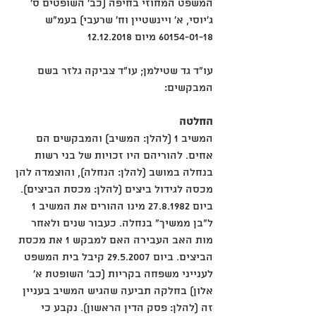
המשפט המחוזי בחיפה (כב' השופטים ס' 
ג'יוסי, א' ויינשטיין וח' שרעבי) בעמ"ש 
60154-01-18 מיום 12.12.2018
עו"ד גד שטילמן; עו"ד צביקה גלזר בשם 
המבקשים:
החלטה
המשיב 1 (להלן: המשיב) והמבקשים הם 
אחים. להוריהם היו זכויות של בני רשות 
בנחלה במושב (להלן: הנחלה), והוצמדה להן 
מכסה לגידול ביצים (להלן: מכסת הביצים). 
ביום 27.8.1982 מינו ההורים את המשיב 1 
ל"בן ממשיך" בנחלה. כעבור שנים ולאחר 
מות האב העבירה האם למבקש 1 את מכסת 
הביצים. ביום 29.5.2007 קיבל בית המשפט 
לענייני משפחה בקריות (כב' השופטת א' 
אלון) בחלקה תביעה שהגיש המשיב בעניין 
זה (להלן: פסק הדין הראשון). נקבע כי 