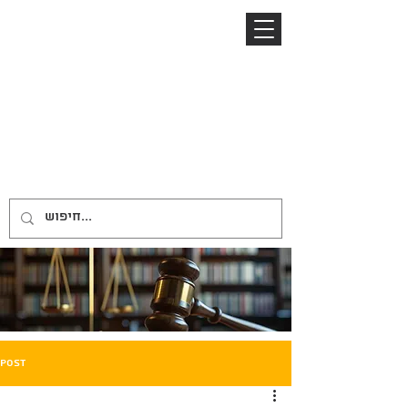
04-8645885
052-2485153
ניר ברזל
NIR BARZEL
LAW OFFICE
משרד עורכי דין
Post