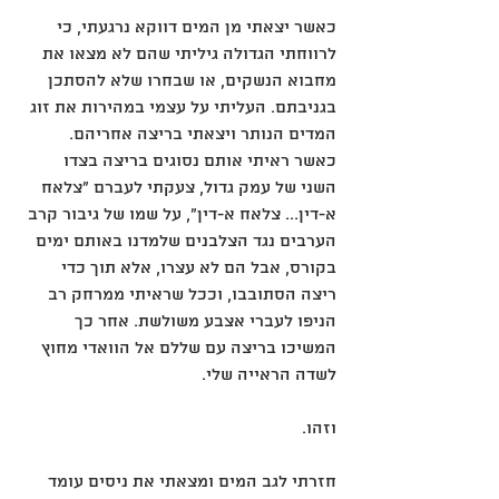
כאשר יצאתי מן המים דווקא נרגעתי, כי 
לרווחתי הגדולה גיליתי שהם לא מצאו את 
מחבוא הנשקים, או שבחרו שלא להסתכן 
בגניבתם. העליתי על עצמי במהירות את זוג 
המדים הנותר ויצאתי בריצה אחריהם.
כאשר ראיתי אותם נסוגים בריצה בצדו 
השני של עמק גדול, צעקתי לעברם "צלאח 
א-דין... צלאח א-דין", על שמו של גיבור קרב 
הערבים נגד הצלבנים שלמדנו באותם ימים 
בקורס, אבל הם לא עצרו, אלא תוך כדי 
ריצה הסתובבו, וככל שראיתי ממרחק רב 
הניפו לעברי אצבע משולשת. אחר כך 
המשיכו בריצה עם שללם אל הוואדי מחוץ 
לשדה הראייה שלי.
וזהו.
חזרתי לגב המים ומצאתי את ניסים עומד 