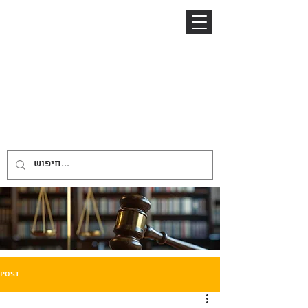
04-8645885
052-2485153
ניר ברזל
NIR BARZEL
LAW OFFICE
משרד עורכי דין
Post