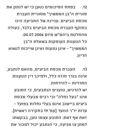
12.	בפתח הסיכומים נטען כי יש לנתק את 
סוגיית ה"בן הממשיך" מסוגיית העברת 
מכסת הביצים. עניינה של התביעה הינו 
בתוקף העברת מכסת הביצים בלבד, כעולה 
מהחלטת ביהמ"ש מיום 04.07.2006. 
כל הטענות העוסקות בשאלת ה"בן 
הממשיך" - אינן נוגעות ואינן שייכות לנשוא 
הדיון.
13.	העברת מכסת הביצים, מהאם לנתבע, 
אינה בגדר חוזה כלל, ולפיכך דין הטענות 
החוזיות – להידחות. 
יש להדגיש, טוענים הנתבעים, כי התובע 
אינו "בעל נחלה" וכי רבים מבעלי מכסת 
ביצים ביישוב אינם בעלי נחלות בפועל - 
עדות יו"ר הוועד (עמ' 19 בחקירה ראשית).
זאת אף זאת: התובע עצמו טען, בבקשתו 
למתן צו מניעה, כי הנתבע יכול למכור את 