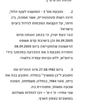
"מכסת הביצים").  
2. 	נתבעת מס' 3 - המועצה לענף הלול, 
הינה רשות סטטוטורית, אשר ממונה, בין 
היתר, על הקצאת המכסות לגידול ביצים 
בישראל. 
כבר כעת יצוין, כי בכתב הגנתה מיום 
04.09.2005 וכן בישיבת קדם משפט 
הראשונה שהתקיימה ביום 08.09.2005 
הותירה נתבעת 3 את ההכרעה בסכסוך בידי 
ביהמ"ש, ללא נקיטת עמדה כלשהי. 
3.	ביום 27.08.1982 מינו ההורים את 
התובע ל"בן ממשיך" בנחלה. התובע בנה את 
ביתו, מאז 1984, בנחלה; משפחתו, המונה 
שבעה נפשות, מתגוררת בה. 
שני אחיו– ה' ו-א' – זכו לנחלות משלהם 
במושבים בצפון הארץ. 