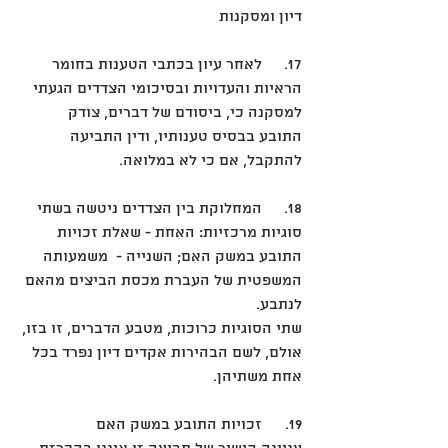
דיון ומסקנות
17.	לאחר עיון בכתבי הטענות בחומר 
הראיות והעדויות ובסיכומי הצדדים הגעתי 
למסקנה כי, ביסודם של דברים, צודק 
התובע בבסיס טענותיו, ודין התביעה 
להתקבל, אם כי לא במלואה.
18.	המחלוקת בין הצדדים ניטשה בשתי 
סוגיות מרכזיות: האחת - שאלת זכויות 
התובע במשק האם; השנייה -  משמעותה 
המשפטית של העברת מכסת הביצים מהאם 
לנתבע. 
שתי הסוגיות כרוכות, מטבע הדברים, זו בזו, 
אולם, לשם הבהירות אקדים דיון נפרד בכל 
אחת משתיהן.
19.	זכויות התובע במשק האם 