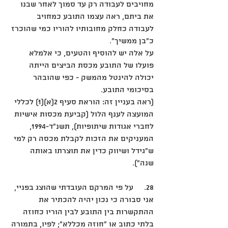
מחויבים לעבודה רק עד סמוך לאחר שבנו 
את ביתם, ראה עצמו התובע כמחויב 
לעבודה כחלק מחובותיו להוריו כמי שהוכרז 
כ"בן ממשיך". 
על אלה יש להוסיף והטעים, כי אלמלא 
פועלו של התובע מכסת הביצים הייתה 
יכולה להינטל מהמשק - כפי שהובהר 
בסיכומי התובע.
(ראה בעניין זה: הוראת סעיף 2(א)(1) לכללי 
המועצה לענף הלול (קביעת מכסות אישיות 
לחברי אגודות שיתופיות), תשנ"ד-1994, 
המעניקים את הזכות לקבלת מכסה רק למי 
ש"גידל ושיווק כדין את תוצרתו באותה 
שנה").
28.	על פי המרקם העובדתי שהוצג בפניי, 
אני סבורה כי נכון יהיה להכתיר את 
ההתקשרות בין התובע לבין הוריו כחוזה 
בלתי כתוב או "חוזה מכללא"; לפיו, בתמורה 