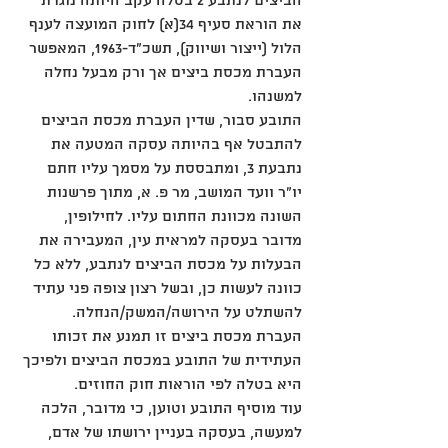
הביצים לנתבע 2 בטלה עקב היותה נוגדת 
את הוראת סעיף 34(א) לחוק המועצה לענף 
הלול (ייצור ושיווק), תשכ"ד-1963, המאפשר 
העברת מכסת ביצים אך ורק מבעל נחלה 
למשנהו. 
התובע סבור, שדין העברת מכסת הביצים 
להתבטל אף בהיותה עסקה המטעה את 
נתבעת 3, ומתבססת על מסמך עליו חתם 
יו"ר וועד המושב, מר פ. א, מתוך פרשנות 
השונה מכוונת החתום עליו. לחילופין, 
מדובר בעסקה למראית עין, המעבירה את 
הבעלות על מכסת הביצים לנתבע, ללא כל 
כוונה לעשות כן, ובשל רצון צופה פני עתיד 
להשתלט על הירושה/המשק/הנחלה. 
העברת מכסת ביצים זו תמנע את זכותו 
העתידית של התובע במכסת הביצים ולפיכך 
היא בטלה לפי הוראות חוק החוזים. 
עוד מוסיף התובע וטוען, כי מדובר, הלכה 
למעשה, בעסקה בעניין ירושתו של אדם, 