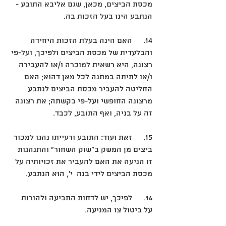
מכסת הביצים, מכאן, שגם אליבא התובע - 
הנתבע הינו בעל הזכות בה. 
14.	האם הינה בעלת הזכות היחידה 
והבלעדית של מכסת הביצים ולפיכך, ועל-פי 
רצונה, היא רשאית למוכרה ו/או להעבירה 
ו/או לתיתה במתנה לכל מאן דהוא; האם 
החליטה להעביר מכסת הביצים לנתבע 
מרצונה החופשי ועל-פי בקשתה; את רצונה 
זה על בניה, ואף התובע, לכבד.
15.	זאת ועוד: התובע ורעייתו נהגו למכור 
ביצים מן המשק ב"שוק השחור" והתנהגות 
זו הניעה את האם להעביר את זכויותיה על 
מכסת הביצים לידי בנה  י', הוא הנתבע. 
16.	לפיכך, יש לדחות התביעה ולהורות 
על ביטול צו המניעה.