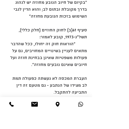
"בקיום של חיוב הנובע מחוזה יש לנהוג 
בדרך מקובלת ובתום לב; והוא הדין לגבי 
השימוש בזכות הנובעת מחוזה"
סעיף 61(ב) לחוק החוזים (חלק כללי), 
תשל"ג-1973, קובע לאמור:
	"הוראות חוק זה יחולו, ככל שהדבר 
מתאים לעניין בשינויים המחויבים, גם על 
פעולות משפטיות שאינן בבחינת חוזה ועל 
חיובים שאינם נובעים מחוזה".
העברת המכסה לא נעשתה כפעולה תמת  
לב מצידו של הנתבע - גם מטעם זה דין 
התביעה להתקבל.  
29.3	העברת מכסת הביצים בבחינת דיני 
המתנה 
אף אם אקבל את עמדת הנתבעים, כי אין 
מדובר ב"חוזה", כמשמעותו בחוק החוזים, 