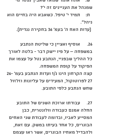
  ש: 	אתה אומר שמאז שאביך נפטר מי 
שמנהל את העניינים זה י'?
  ת: 	תמיד י' טיפל. כשאבא היה בחיים הוא 
ניהל".
 (עדות האח ה' בעמ' 36 בחקירה נגדית).
26.	אוסיף ואציין כי שליטת הנתבע 
במשפחה – על פיו יישק דבר - בלטה לאורך 
כל ההליך שבפניי, הנתבע נטל על עצמו את 
הפיקוד על קופת המשפחה. 
קצה הקרחון הינו נ/1 ועדות הנתבע בעמ' 26-
27 לפרוטוקול, המעידים על עליונות וזלזול 
שחש הנתבע כלפי התובע. 
27.	עבודתו ארוכת השנים של התובע 
החלה אמנם כעבודה וולונטרית, כבן 
המסייע לאביו, ובדומה לעבודת שני האחים 
הבוגרים, כל אחד בעיתו במשק. עם זאת, 
ולהבדיל מאחיו הבוגרים, אשר ראו עצמם 