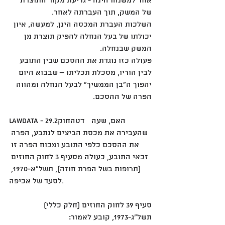
אחד למשנהו הינה - גדיעת מקור התוצרת 
של המשק, תוך העברתה לאחר. 
השלכות העברת המכסה הינן, למעשה, איון 
יכולתו של בעל הנחלה להפיק תוצרת מן 
המשק שבנחלה. 
פעולה כזו נוגדת את ההסכם שבין התובע 
לבין הוריו, מסכלת תכליתו – שבבוא היום 
יהפוך ה"בן הממשיך" לבעל הנחלה ומהווה 
הפרה של ההסכם. 
lawdata - דטהחוק29.2 	האם, שעה 
שהעבירה את מכסת הביצים לנתבע, הפרה 
את ההסכם כלפי התובע ומכוח הפרה זו 
זכאי התובע, כעולה מסעיף 3 לחוק החוזים 
(תרופות בשל הפרת חוזה), תשל"א-1970, 
לסעד של אכיפה.
סעיף 39 לחוק החוזים (חלק כללי) 
תשל"ג-1973, קובע לאמור: 