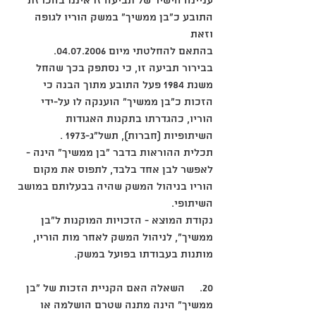
עניינה הישיר של תביעה זו איננו בהכרזת 
התובע כ"בן ממשיך" במשק הוריו לגופה 
וזאת 
בהתאם להחלטתי מיום 04.07.2006. 
בבירור תביעה זו, כי נסתפק בכך שהחל 
משנת 1984 פעל התובע מתוך הבנה כי 
הזכות כ"בן ממשיך" הוענקה לו על-ידי 
הוריו, כהגדרתו בתקנות האגודות 
השיתופיות (חברות), תשל"ג-1973 . 
תכלית ההוראות בדבר "בן ממשיך" הינה - 
לאפשר לבן אחד בלבד, לתפוס את מקום 
הוריו בניהול המשק שהיה בבעלותם במושב 
השיתופי.
נקודת המוצא - הזכויות המוקנות ל"בן 
ממשיך", לניהול המשק לאחר מות הוריו, 
מותנות בעבודתו בפועל במשק. 
20.	השאלה האם הקניית הזכות של "בן 
ממשיך" הינה מתנה שטרם הושלמה או 