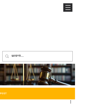
04-8645885
052-2485153
ניר ברזל
NIR BARZEL
LAW OFFICE
משרד עורכי דין
Post