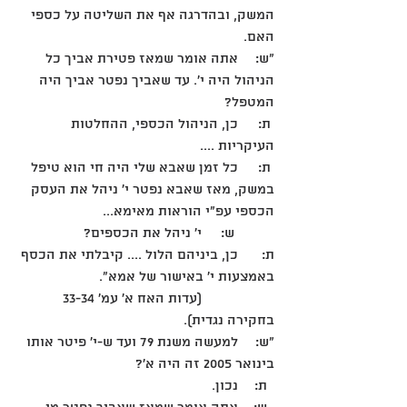
המשק, ובהדרגה אף את השליטה על כספי 
האם. 
"ש: 	אתה אומר שמאז פטירת אביך כל 
הניהול היה י'. עד שאביך נפטר אביך היה 
המטפל?
 ת: 	כן, הניהול הכספי, ההחלטות 
העיקריות .... 
 ת: 	כל זמן שאבא שלי היה חי הוא טיפל 
במשק, מאז שאבא נפטר י' ניהל את העסק 
הכספי עפ"י הוראות מאימא... 
     	 ש: 	י' ניהל את הכספים?
ת: 	כן, ביניהם הלול .... קיבלתי את הכסף 
באמצעות י' באישור של אמא".
		(עדות האח א' עמ' 33-34 
בחקירה נגדית).
"ש: 	למעשה משנת 79 ועד ש-י' פיטר אותו 
בינואר 2005 זה היה א'?
  ת: 	נכון.