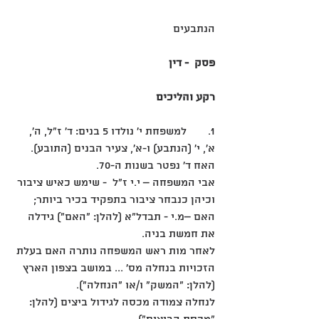
הנתבעים
פסק  - דין
רקע והליכים
1. 	למשפחת י' נולדו 5 בנים: ד' ז"ל, ה', 
א', י' (הנתבע) ו-א', צעיר הבנים (התובע). 
האח ד' נפטר בשנות ה-70.
אבי המשפחה – י.י ז"ל  - שימש כאיש ציבור 
וכיהן כנבחר ציבור בתפקיד בכיר ביותר; 
האם –מ.י - תבדל"א (להלן: "האם") גידלה 
את חמשת בניה. 
לאחר מות ראש המשפחה נותרה האם בעלת 
הזכויות בנחלה מס' ... במושב בצפון הארץ 
(להלן: "המשק" ו/או "הנחלה"). 
לנחלה צמודה מכסה לגידול ביצים (להלן: 