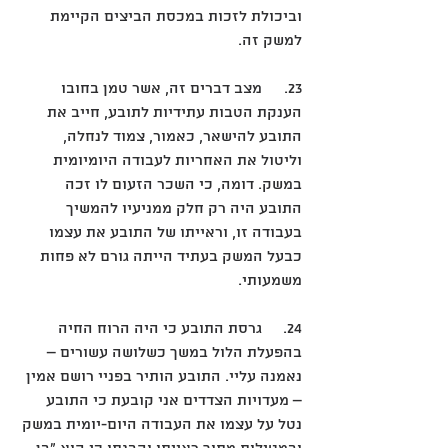
וביכולת לזכות במכסת הביצים הקיימת 
למשק זה.
23.	מצב דברים זה, אשר טמן בחובו 
הענקת הטבות עתידיות לתובע, חייב את 
התובע להישאר, כאמור, צמוד לנחלה, 
וליטול את האחריות לעבודה היומיומית 
במשק. דומה, כי השכר הזעום לו זכה 
התובע היה רק חלק ממניעיו להמשיך 
בעבודה זו, וראייתו של התובע את עצמו 
כבעל המשק בעתיד הייתה גורם לא פחות 
משמעותי.
24.	גרסת התובע כי היה הרוח החיה 
בהפעלת הלול במשך כשלושה עשורים – 
נאמנה עליי. התובע הותיר בפניי רושם אמין 
– מעדויות הצדדים אני קובעת כי התובע 
נטל על עצמו את העבודה היום-יומית במשק 