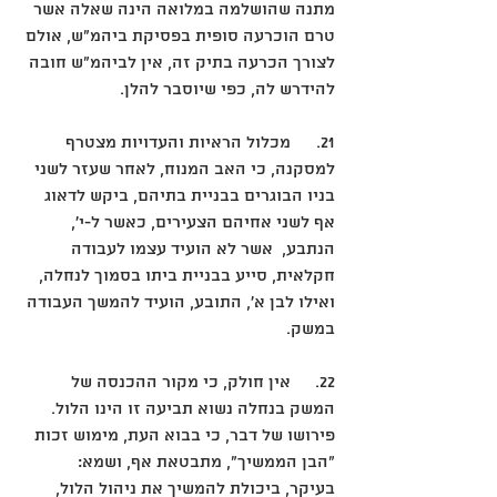
מתנה שהושלמה במלואה הינה שאלה אשר 
טרם הוכרעה סופית בפסיקת ביהמ"ש, אולם 
לצורך הכרעה בתיק זה, אין לביהמ"ש חובה 
להידרש לה, כפי שיוסבר להלן.
21.	מכלול הראיות והעדויות מצטרף 
למסקנה, כי האב המנוח, לאחר שעזר לשני 
בניו הבוגרים בבניית בתיהם, ביקש לדאוג 
אף לשני אחיהם הצעירים, כאשר ל-י', 
הנתבע,  אשר לא הועיד עצמו לעבודה 
חקלאית, סייע בבניית ביתו בסמוך לנחלה, 
ואילו לבן א', התובע, הועיד להמשך העבודה 
במשק.
22.	אין חולק, כי מקור ההכנסה של 
המשק בנחלה נשוא תביעה זו הינו הלול. 
פירושו של דבר, כי בבוא העת, מימוש זכות 
"הבן הממשיך", מתבטאת אף, ושמא: 
בעיקר, ביכולת להמשיך את ניהול הלול, 