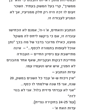
ובמטילות מתוך ראייתו והבנתו כי הוא "בן 
ממשיך", קרי בעל המשק בעתיד. השכר 
זעום לו זכה היה רק חלק ממניעיו, אך לא 
המניע לעבודה זו. 
הנתבע והאחים, א' ו-ה', אמנם לא הכחישו 
עובדה זו, אם כי ביקשו ליחס לה משקל 
מועט, כאילו מדובר בדבר של מה בכך "נתן 
אוכל לעופות בתמורה לכסף..." –  אינה 
מתיישבת עם ניסיון החיים – העבודה 
מחייבת דבקות ועקביות, שאף אחד מהבנים 
לא הפגין, איש איש וטעמיו עמו. 
עדות הנתבע –  
"אין ויכוח ש-א' עבד כל השנים במשק, 20 
שנה, אני 15 שנה שילמתי לו כסף... 
"אני לא עבדתי פיזית בלול. אני לא בנוי 
לזה" 
(עמ' 24-25 בחקירה נגדית).   
עדות האח א' - 