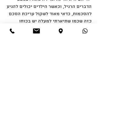
הדברים הרגיל, וכאשר הילדים יכולים להגיע 
להסכמות, כדאי מאוד לשקול עריכת הסכם 
כזה שכמו שתיארתי למעלה יש בכוחו 
לשחרר חסמים ולייצר הזדמנויות גם בחיי 
ההורים.
רוצים לדעת אם הסכם ירושה עתידית 
מתאים לכם?
 צרו קשר, נחזור אליכם ונעבד את כל 
המידע שאתם צריכים כדי לקבל החלטה 
מושכלת.
Comments