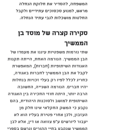
המשפחה, להסדיר את חלוקת הנחלה 
מראש, למנוע סכסוכים עתידיים ולקבל 
החלטות מושכלות לגבי עתיד הנחלה.
סקירה קצרה של מוסד בן 
הממשיך 
שתי נורמות משפטיות עיגנו את מעמדו של 
הבן הממשיך. הנורמה האחת, הייתה תקנות 
האגודות השיתופיות (חברות), המאפשרת 
לקבל את הבן הממשיך לחברות באגודה, 
כחריג לכלל לפיו רק בעלי זכויות בנחלות 
יהיו חברים. הנורמה השנייה, החשובה 
הרבה יותר, היתה חוזי החכירה בין האגודה 
השיתופית למושב ולסוכנות היהודית, בהם 
נקבע כי המשק החקלאי אינו חלק מן 
העזבון, ולכן אחרי פטירת בעליו הוא לא 
יעבור ליורשים ע"פ צוואה או דין, אלא לבן 
הממשיך שנקבע בחיי ההורים ונרשם בספרי 