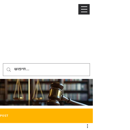
04-8645885
052-2485153
ניר ברזל
NIR BARZEL
LAW OFFICE
משרד עורכי דין
Post