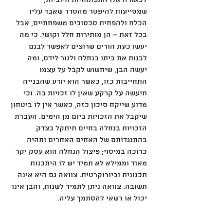
לכאורה אלו התפתחויות חיוביות, 
שמסייעות להיפטר מהסדר שאבד עליו 
הכלח ולהפחית סכסוכים משפחתיים, אבל 
בכל זאת – הן מותירות חלל וקושי. כי מה 
יעשו כעת הורים שרוצים לאפשר לבנם 
לבנות את ביתו בנחלה ולגור לידם, ומה 
יעשה הבן, שיחשוש לקבל על עצמו 
התחייבות כזו, כאשר הוא יודע שהבנייה 
תיעשה על קרקע שאין לו זכויות בה. וכי 
מדוע שייקח סיכון כזה, כאשר אין לו ביטחון 
שיקבל את הזכויות ביום מן הימים. העברת 
הזכויות בנחלה בחיים תיתקל בצדק 
בהתנגדותם של האחים האחרים ותהיה 
כרוכה במיסוי; פיצול הנחלה הוא עסק יקר 
מאוד וממילא לא תמיד יש לו היתכנות 
תכנונית וביורוקרטית. צוואה גם היא אינה 
תשובה. צוואה ניתן לתמיד לשנות, והבן אינו 
יכול או רשאי להסתמך עליה.