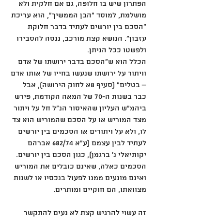
הפתרון שיש בו חלופה, גם אם חלקית ולא 
מושלמת, למוסד "הבן הממשיך", הוא עריכת 
"הסכם בין יורשים לעתיד בדבר חלוקת 
עזבון". הנושא קצת מורכב, ננסה להסבירו 
ולפשטו ככל הניתן.
הכלל הוא ש"הסכם בדבר ירושתו של אדם 
וויתור על ירושתו שנעשו בחייו של אותו אדם 
– בטלים" (סעיף 8א לחוק הירושה), אבל 
כבר בשנות ה-70 של המאה הקודמת, פירש 
ביהמ"ש העליון שהאיסור הנ"ל חל על ויתור 
מצד המוריש או על הסכם שהמוריש הוא צד 
לו, ולא על ויתורים או הסכמים בין יורשים 
לעתיד לבין עצמם (ע"א 682/74 אברהם 
יקותיאלי נ' ברגמן), כגון הסכם בין יורשים. 
הסכמים כאלה, שאינם כובלים את המוריש 
ואינם מונעים ממנו לפעול בנכסיו או לשנות 
מצוואתו, הם חוקיים ומותרים.
זה עשוי להרגיש קצת לא נעים להתקשר 