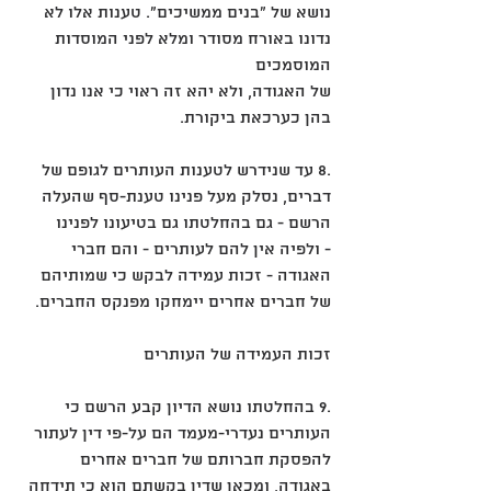
נושא של "בנים ממשיכים". טענות אלו לא 
נדונו באורח מסודר ומלא לפני המוסדות 
המוסמכים
של האגודה, ולא יהא זה ראוי כי אנו נדון 
בהן כערכאת ביקורת.
.8 עד שנידרש לטענות העותרים לגופם של 
דברים, נסלק מעל פנינו טענת-סף שהעלה 
הרשם - גם בהחלטתו גם בטיעונו לפנינו
- ולפיה אין להם לעותרים - והם חברי 
האגודה - זכות עמידה לבקש כי שמותיהם 
של חברים אחרים יימחקו מפנקס החברים.
זכות העמידה של העותרים
.9 בהחלטתו נושא הדיון קבע הרשם כי 
העותרים נעדרי-מעמד הם על-פי דין לעתור 
להפסקת חברותם של חברים אחרים
באגודה, ומכאן שדין בקשתם הוא כי תידחה 