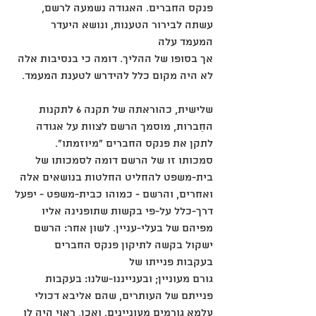
פנקס החברים. האגודה נשמעה לרשם, 
עשתה לבירור הטענות, ונושא היעדר 
המעמד עלה
אך בסופו של ההליך. דומה כי בנסיבות אלה 
לא היה מקום כלל להידרש לטענת המעמד.
שלישית, כהוראתה של תקנה 6 לתקנות 
החֵברות, מוסמך הרשם לצוות על אגודה 
לתקן את פנקס החברים "מיוזמתו".
סמכותו זו של הרשם דומה לסמכותו של 
בית-משפט להחליט החלטות בנושאים אלה 
ואחרים, והרשם - כמוהו כבית-משפט - יפעל
דרך-כלל על-פי בקשות שתופנינה אליו 
מפיהם של בעלי-עניין. לשון אחר: הרשם 
ישקול בקשה לתיקון פנקס החברים 
בעקבות פנייתו של
גורם מעוניין; ובענייננו-שלנו: בעקבות 
פנייתם של העותרים, שהם אליבא דכולי 
עלמא גורמים מעוניינים. ואכן, ראוי היה לו 