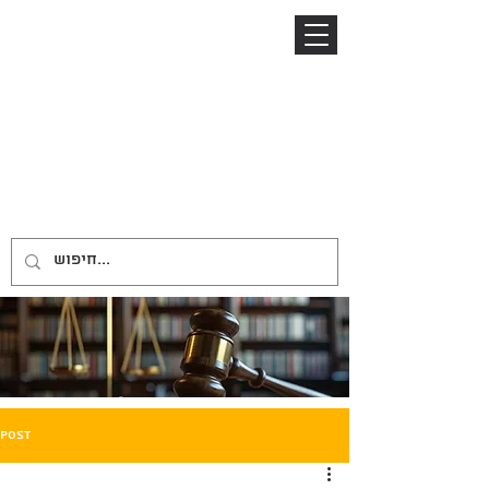
04-8645885
052-2485153
ניר ברזל
NIR BARZEL
LAW OFFICE
משרד עורכי דין
Post