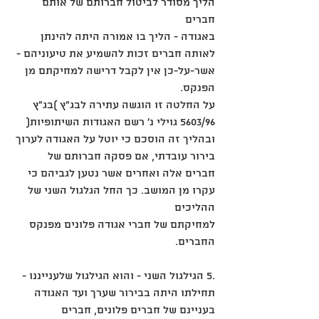
הליך מסודר לביטול חברותם של אותם 
חברים
באגודה - הליך בו אמורה היתה להינתן 
לאותה חברים זכות להשמיע את טיעוניהם - 
אשר-על-כן אין לקבל דרישה למחיקתם מן 
הפנקס.
על החלטה זו הוגשה עתירה לבג"ץ )בג"ץ 
5603/96 גוילי נ' רשם האגודות השיתופיות( 
ובהליך זה הוסכם כי יוטל על האגודה לערוך
בירור עובדתי, אם פסקה חברותם של 
חברים אלה ואחרים אשר נטען לגביהם כי 
עקרו מן המושב. כך החל הגלגול השני של 
ההליכים
למחיקתם של חברי אגודה פלונים מפנקס 
החברים.
.5 הגילגול השני - והוא הגילגול שלענייננו - 
תחילתו היתה בבירור שערך ועד האגודה 
בעניינם של חברים פלונים, חברים