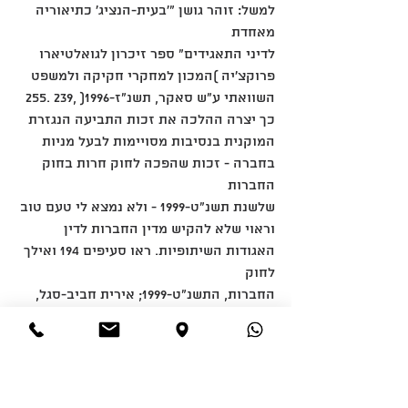
למשל: זוהר גושן "'בעית-הנציג' כתיאוריה 
מאחדת
לדיני התאגידים" ספר זיכרון לגואלטיארו 
פרוקצ'יה )המכון למחקרי חקיקה ולמשפט 
השוואתי ע"ש סאקר, תשנ"ז-1996( ,239 .255
כך יצרה ההלכה את זכות התביעה הנגזרת 
המוקנית בנסיבות מסויימות לבעל מניות 
בחברה - זכות שהפכה לחוק חרות בחוק 
החברות
שלשנת תשנ"ט-1999 - ולא נמצא לי טעם טוב 
וראוי שלא להקיש מדין החברות לדין 
האגודות השיתופיות. ראו סעיפים 194 ואילך 
לחוק
החברות, התשנ"ט-1999; אירית חביב-סגל, 
דיני חברות לאחר חוק החברות החדש 
)הוצאת אל-טק הפקות בע"מ, תשנ"ט-1999(
602 ואילך; אהרן יורן, "אחריות מנהלים: 
אכיפתה וביטוח נגדה", משפטים ט 
)תשל"ט-1979( ,453 454 ואילך; אהרון ברק 