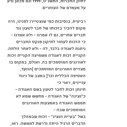
לחוק החברות, התשנ"ט,-1999 וגם מכאן נדע
על מעמדם של העותרים.
רביעית, בנסיבות כפי שנצטיירו לפנינו, היה 
מקום להכיר בזכותו של חבר לטעון נגד 
חברים אחרים, גם לו אמרנו - ולא אמרנו -
כי הזכות לעתור לתיקון פנקס החברים 
ניתנת לאגודה בלבד, לה - ולא לאחר זולתה. 
הקניית זכות לאגודה משמיעה הקניית זכות
לאורגנים המוסמכים בה. ואולם, במקום בו 
מצויים האורגנים המוסמכים )הוועד, 
האסיפה הכללית וכו'( במצב של ניגוד 
עניינים, ראוי כי
תינתן זכות לחבר לטעון בשם האגודה - 
כ"נציגה" של האגודה - מחשש שמא לא 
תממש האגודה באמצעות האורגנים 
המוסמכים שבה -
בשל "בעיית הנציג" - זכות שבמהלך 
הדברים הרגיל היתה נדרשת לממשה. ראו, 