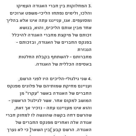
.3 המחלוקות בין חברי האגודה העמיקו 
והלכו, ולימים נפתחו הליכי-משפט ארוכים 
ומסועפים. אנו, ענייננו עתה אינו אלא בהליך
אחד מבין אותם הליכים, והוא, בנושא 
זכותם של מיקצת מחברי האגודה להיכלל 
בפנקס החברים של האגודה, ובזכותם - 
הנגזרת
מחברותם - להשתתף בקבלת החלטות 
באסיפה הכללית של האגודה.
.4 שני גילגולי-הליכים היו לפני הרשם, 
ועניינם מחיקת שמותיהם של פלונים מפנקס 
החברים של האגודה באשר "עקרו" מן
המושב למקום אחר. אשר לגילגול הראשון - 
והוא אינו מענייננו עתה - נזכיר אך זאת, 
שהרשם דחה בקשה שהוגשה לו למחוק חברי
אגודה אלה ואחרים מפנקס החברים של 
האגודה. הרשם קבע )בין השאר( כי לא נערך 