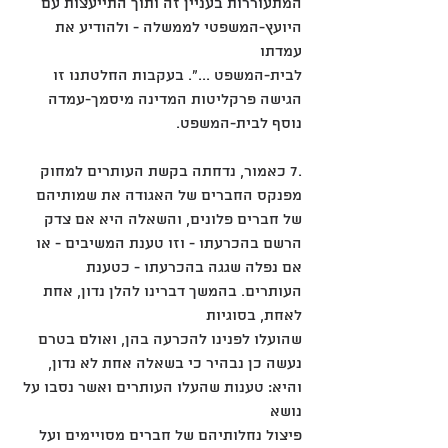
המתעוררות בעניין זה ותוך התייעצות עם 
היועץ-המשפטי לממשלה - ולהודיע את 
עמדתו
לבית-המשפט ...". בעקבות החלטתנו זו 
הגישה פרקליטות המדינה מיסמך-עמדה 
נוסף לבית-המשפט.
.7 כאמור, נדחתה בקשת העותרים למחוק 
מפנקס החברים של האגודה את שמותיהם 
של חברים פלונים, והשאלה היא אם צדק
הרשם בהכרעתו - וזו טענת המשיבים - או 
אם נפלה שגגה בהכרעתו - כטענת 
העותרים. בהמשך דברינו להלן נדון, אחת 
לאחת, בסוגיות
שהועלו לפנינו להכרעה בהן, ואולם בטרם 
נעשה כן נבהיר כי בשאלה אחת לא נדון, 
והיא: טענות שהעלו העותרים ואשר נסבו על 
נושא
פיצול נחלותיהם של חברים מסויימים ועל 