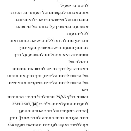
לרשם כי יפעיל
את סמכותו לבקשתם של העותרים. הכרה 
בחברותו של מי-שאינו-ראוי-להיות-חבר 
משפיעה במישרין על כוחם של מי שהם 
לכל-הדעות
חברים; מוהלת ומדללת היא את כוחם ואת 
זכותם; פוגעת היא במישרין בקניינם; 
ומפחיתה היא מיכולתם להשפיע על דרך 
ניהולה של
האגודה. על דרך זה יש לפרש את סמכותו 
של הרשם ליזום הליכים, וכך נבין את חובתו 
של הרשם ליזום הליכים במקרים מסויימים. 
ראו
והשוו: בג"ץ 79/63 טרודלר נ' פקידי הבחירות 
לוועדות החקלאיות, פ"ד יז )4( ,2503 2511 
)הכרה במעמדו של חבר אגודה הטוען
כנגד הענקת זכות בחירה לחבר אחר(. ניתן 
אף ללמוד היקש לענייננו מהוראת סעיף 134 