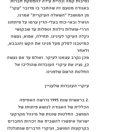
נסיבות קמה וִנְהֵיית עילה להפסקת חברות
באגודה מטעם זה שהחבר בו מדובר "עקר" 
מן המושב? "השאלה העיקרית" אמרנו, 
הואיל ובאי-כוח בעלי-הדין ערמו על פיתחנו
הררי-שאלות נילוות וטפלות עד שבקושי 
ניגָלה העיקר לעינינו. תחילה, אפוא, נעשה 
כמיטבנו לסלק מעל פנינו את הקש והגבבא, 
ולאחר
מכן נקרב עצמנו לעיקר. ואולם עד אם נעשה 
כן, נציג את עיקרי העובדות שהוליכו אל 
החלטת הרשם שלפנינו.
עיקרי העובדות שלעניין
.2 בראשית שנת 1995 נדרשה האסיפה 
הכללית של האגודה לנושא פיתוחו של 
המושב. החלטות שונות של מינהל מקרקעי
ישראל איפשרו להשביח את זכויות החברים 
בקרקעות המושב, ועיקרי הדברים שנתגלגלו 