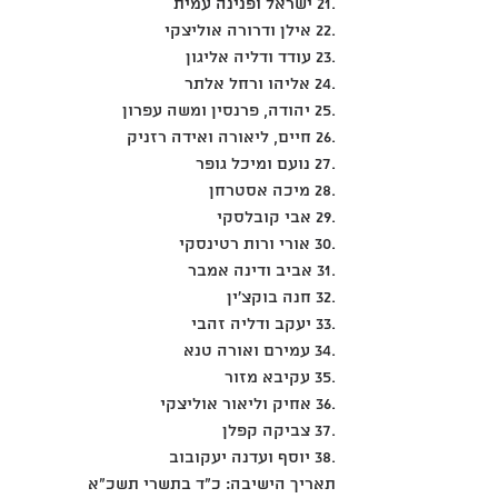
.21 ישראל ופנינה עמית
.22 אילן ודרורה אוליצקי
.23 עודד ודליה אליגון
.24 אליהו ורחל אלתר
.25 יהודה, פרנסין ומשה עפרון
.26 חיים, ליאורה ואידה רזניק
.27 נועם ומיכל גופר
.28 מיכה אסטרחן
.29 אבי קובלסקי
.30 אורי ורות רטינסקי
.31 אביב ודינה אמבר
.32 חנה בוקצ'ין
.33 יעקב ודליה זהבי
.34 עמירם ואורה טנא
.35 עקיבא מזור
.36 אחיק וליאור אוליצקי
.37 צביקה קפלן
.38 יוסף ועדנה יעקובוב
תאריך הישיבה: כ"ד בתשרי תשכ"א 