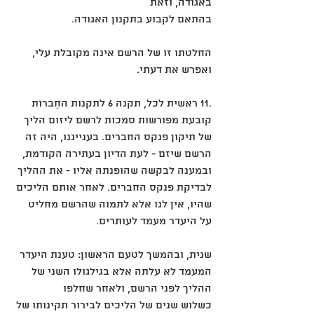
באגודה, וזאת
בהתאם לקבוע בתקנון האגודה.
החלטתו זו של הרשם אינה מקובלת עלי, 
ואפרש את דעתי.
.11 ראשית לכל, תקנה 6 לתקנות החֵברות 
קובעת מפורשות סמכות לרשם ליזום הליך 
של תיקון פנקס החברים. בענייננו, היה זה
הרשם שיזם - לעת הדיון בעתירה הקודמת, 
ובמענה לבקשה שהופנתה אליו - את ההליך 
לבדיקת פנקס החברים. לאחר אותם הליכים
שהיו, אין לנו אלא לתמוה שהרשם מחליט 
על היעדר מעמד לעותרים.
שנית, ובהמשך לטעם הראשון: טענת היעדר 
המעמד לא עלתה אלא בגילגולו השני של 
ההליך לפני הרשם, ולאחר שחלפו
כשלוש שנים של הליכים לבירור תקינותו של 