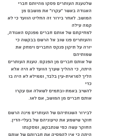
שלטענת העותרים פסקו מהיותם חברי 
האגודה באשר "עקרו" את מושבם מן 
המושב. לאחר בירור זה החליט הוועד כי לא 
קמה עילה
למחיקתם של אותם חברים מפנקס האגודה, 
והעותרים פנו שוב אל הרשם בבקשה כי 
יורה על תיקון פנקס החברים וימחק את 
שמותיהם
של אותם חברים מן הפנקס. טענת העותרים 
היתה, כי ההליך שערך הוועד לא היה אלא 
הליך למראית-עין בלבד, וממילא לא היה בו 
כדי
להשיב באמת-ובתמים לשאלה אם עקרו 
אותם חברים מן המושב, אם לאו.
לבירור השגותיהם של העותרים מינה הרשם 
חוקר שישמע את טיעוניהם של בעלי-הדין. 
החוקר עשה כפי שנתבקש, ומסקנתו
היתה כי אין להפסיק את חברותם של אותם 