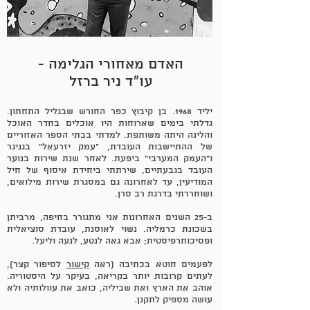
האדם מאחורי הגלימה -
עו"ד ניר ברזל
יליד 1968. בן קיבוץ כפר החורש שבגליל התחתון.
גדלתי בימים שארוחות היו אוכלים בחדר האוכל
והלינה היתה משותפת. למדתי בבתי הספר האזוריים
של ההתיישבות העובדת, "עמק יזרעאל" בגניגר
ו"העמק המערבי" ביפעת. לאחר שנת שירות בנוער
העובד בגבעתיים, שירתתי ביחידת איסוף של חיל
המודיעין, עד לאחרונה גם במסגרת שירות מילואים,
ושוחררתי בדרגת רב סרן.
ב-25 השנים האחרונות אני מתגורר בחיפה, מרביתן
בשכונת כרמליה. נשוי לאוסנת, עובדת סוציאלית
ופסיכותרפיסטית; אבא גאה לנטע, לנעה וליעל.
לפעמים חוטא בכתיבה (ראה
קישור
לסיפור קצר),
לעתים קרובות יותר בקריאה, בעיקר על היסטוריה.
אוהב את הארץ ואת שביליה, כואב את עוולותיה ולא
עושה מספיק לתקנן.