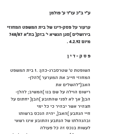
ע"י ב"כ עו"ד ע' פולמן
ערעור על פסק-דינו של בית המשפט המחוזי 
בירושלים )סגן הנשיא י' בזק( בת"א 748/87 
מיום 4.2.92 .
פ ס ק - ד י ן
השופטת ט' שטרסברג-כהן: .1 בית המשפט 
המחוזי חייב את המערער )להלן- 
האב("להשלים את
רישום הוילה על שם בנו )המשיב; להלן- 
הבן( אך לא לפני שהתובע )הבן( יחתום על 
תצהיר אשר יבהיר כי כל ימי
חיי הנתבע )האב(, יהיה הנכס ברשותו 
ובהנהלתו של הנתבע והתובע אינו רשאי 
לעשות בנכס זה כל פעולה