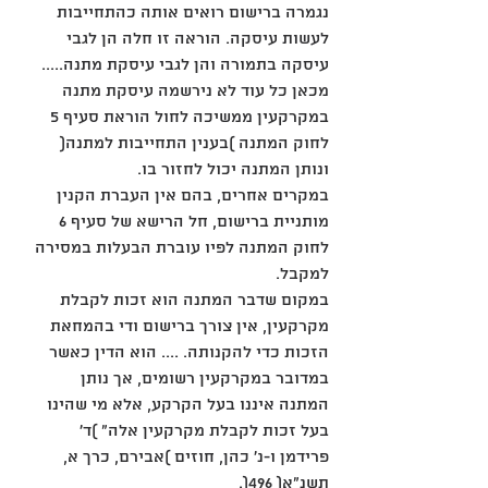
נגמרה ברישום רואים אותה כהתחייבות
לעשות עיסקה. הוראה זו חלה הן לגבי 
עיסקה בתמורה והן לגבי עיסקת מתנה.....
מכאן כל עוד לא נירשמה עיסקת מתנה 
במקרקעין ממשיכה לחול הוראת סעיף 5
לחוק המתנה )בענין התחייבות למתנה( 
ונותן המתנה יכול לחזור בו.
במקרים אחרים, בהם אין העברת הקנין 
מותניית ברישום, חל הרישא של סעיף 6
לחוק המתנה לפיו עוברת הבעלות במסירה 
למקבל.
במקום שדבר המתנה הוא זכות לקבלת 
מקרקעין, אין צורך ברישום ודי בהמחאת
הזכות כדי להקנותה. .... הוא הדין כאשר 
במדובר במקרקעין רשומים, אך נותן
המתנה איננו בעל הקרקע, אלא מי שהינו 
בעל זכות לקבלת מקרקעין אלה" )ד'
פרידמן ו-נ' כהן, חוזים )אבירם, כרך א, 
תשנ"א( 496(.