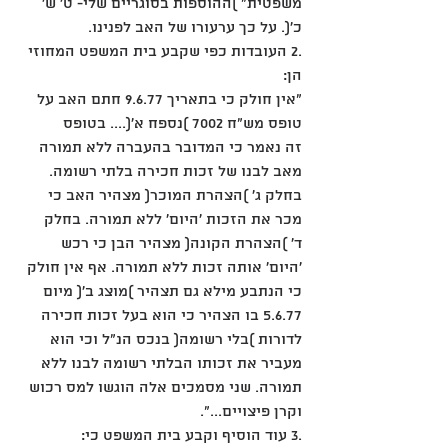
משפטית" )ההוספות בסוגריים שלי- ט' ש' 
כ'(. על כך ערעורו של האב לפנינו.
.2 העובדות כפי שקבע בית המשפט המחוזי 
הן:
"אין חולק כי בתאריך 9.6.77 חתם האב על 
טופס מש"ח 7002 )נספח א'(.... בטופס
זה נאמר כי המדובר בהעברה ללא תמורה 
מאב לבנו של זכות חכירה בלתי רשומה.
בחלק ג' )הצהרת המוכר( מצהיר האב כי 
מכר את הזכות 'היום' ללא תמורה. בחלק
ד' )הצהרת הקונה( מצהיר הבן כי רכש 
'היום' אותה זכות ללא תמורה. אף אין חולק
כי הנתבע מילא גם תצהיר )מוצג ב'( מיום 
5.6.77 בו הצהיר כי הוא בעל זכות חכירה
לדורות )בלי רשומה( בנכס הנ"ל וכי הוא 
מעביר את זכותו הבלתי רשומה לבנו ללא
תמורה. שני מסמכים אלה הוגשו למס רכוש 
וקרן פיצויים...".
.3 עוד הוסיף וקבע בית המשפט כי: