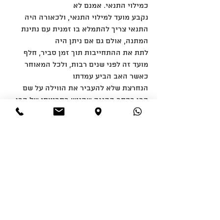
כמילוי התנאי. אמנם לא
נקבע מועד למילוי התנאי, ולכאורה היה 
התנאי צריך להתמלא בו זמנית עם נתינת 
המתנה, אולם גם אם ניתן היה
לתת את ההתחייבות תוך זמן סביר, חלף 
מועד זה לפני שנים רבות, ולכל המאוחר 
כאשר האב הביע עמדתו
הנחרצת שלא להעביר את הווילה על שם 
הבן בכתב ההגנה שהגיש בתביעתו של הבן 
)בשנת 1987(.
.12 בשאלה, אם יש לראות בתנאי הנלווה 
למתנה )או להתחייבות לתת מתנה( תנאי 
מתלה או חיוב נלווה,
דן בית-משפט זה במספר הזדמנויות. הדרך 
להתחקות אחר מהותו של התנאי היא 
בדיקת ההתקשרות בין
הצדדים והתחקות אחר אומד דעתם.
בע"א 495/80 בחן בית המשפט את מהותו 
של החוזה שעשו הצדדים באומרו, בעמ' :65