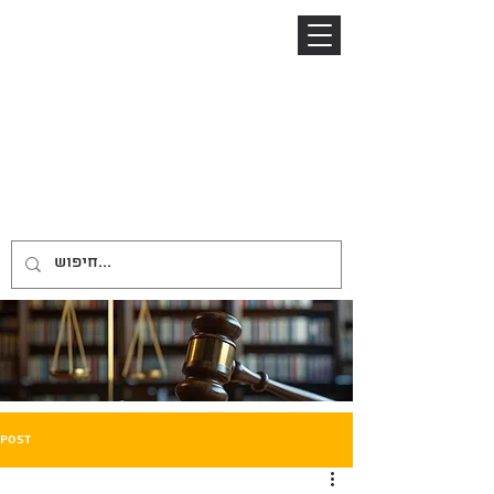
04-8645885
052-2485153
ניר ברזל
NIR BARZEL
LAW OFFICE
משרד עורכי דין
Post