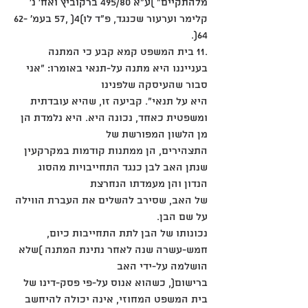
מלהתקיים" )ע"א 495/80 ברקוביץ ואח' נ'
קלימר וערעור שכנגד, פ"ד לו)4( ,57 בעמ' 62-
64(.
.11 בית המשפט קמא קבע כי המתנה 
בענייננו היא מתנה על-תנאי באומרו: "אני 
סבור שהעיסקה שלפנינו
היא על תנאי". קביעה זו, שהיא עובדתית 
ומשפטית כאחד, נכונה היא. היא נלמדת הן 
מן הלשון המפורשת של
התצהירים, הן ממתנות קודמות במקרקעין 
שנתן האב לבן כנגד התחייבויות מהסוג 
הנדון והן מעמדתו הנחרצת
של האב, שסירב להשלים את העברת הווילה 
על שם הבן.
נכונותו של הבן לתת התחייבות כיום, 
חמש-עשרה שנה לאחר נתינת המתנה )שלא 
הושלמה על-ידי האב
ברישום(, כשהוא אנוס על-פי פסק-דינו של 
בית המשפט המחוזי, אינה יכולה להיחשב 