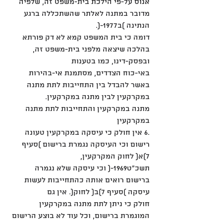
אנוס על-פי הילכת בית-משפט זה, שלפיה 
מדובר במתנה לאלתר שהשתכללה ברגע 
הנתינה )ב1977-(.
דומה כי בית המשפט קמא לא דק פורתא 
בהלכה שיצאה מלפני בית-משפט זה, 
ובפסק-דינו, כמו בטענות
באי-כוח הצדדים, מסתמנת אי-בהירות 
באשר להבדל בין התחייבות לתת מתנה 
במקרקעין לבין מתנה במקרקעין.
מתנה במקרקעין והתחייבות לתת מתנה 
במקרקעין
.6 אין חולק כי עיסקה במקרקעין טעונה 
רישום וכי העיסקה נגמרת ברישום )סעיף 
7)א( לחוק המקרקעין,
תשכ"ט1969-( וכי עיסקה שלא נגמרה 
ברישום רואים אותה כהתחייבות לעשות 
עיסקה )סעיף 7)ב( לחוק(. אין גם
חולק כי ניתן לתת מתנה במקרקעין 
המוגמרת ברישום, וכל עוד לא בוצע הרישום 