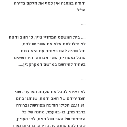
יהודה במתנה אין כסף את חלקם בדירה 
הנ"ל....
....
.... בית המשפט המחוזי ציין, כי האב והאח 
לא יכלו לתת אלא את אשר יש להם,
וכל שהיה להם באותה עת היא זכות 
אובליגאטורית, אשר מכוחה יהיו רשאים
בעתיד להירשם במרשם המקרקעין.....
....
לא ראיתי לקבל את טענות הערעור. שני 
תצהיריהם של האב והאח, שניתנו ביום
,22.11.81 הכילו הודעה מפורשת וברורה 
בדבר מתן, בו-במעמד, מתנה של כל
הזכויות של האב ושל האח, לפי העניין, 
שהיו להם אותה עת בדירה. בו ביום נערך