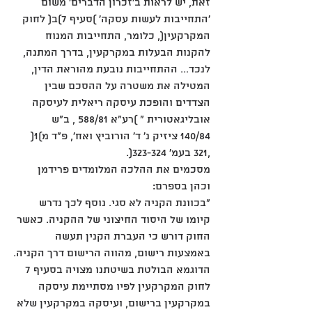
זאת, יש לראות ב'זכרון הדברים' משום 
'התחייבות לעשות עסקה' )סעיף 7)ב( לחוק
המקרקעין(, כלומר, התחייבות המנוח 
להקנות הבעלות במקרקעין, בדרך המתנה,
לנכד... ההתחייבות נובעת מהוראת הדין, 
המטילה את משטרה על ההסכם שבין
הצדדים והופכת עיסקה ריאלית לעיסקה 
אובליגאטורית " )רע"א 588/81 , ב"ש
140/84 ציזיק נ' ד' הורוביץ ואח', פ"ד מ)1( 
,321 בעמ' 323-324(.
מסכמים את ההלכה המלומדים פרידמן 
וכהן בספרם:
"בכוונת הקניה לא סגי. נוסף לכך נדרש 
קיומו של היסוד החיצוני של ההקניה. כאשר
החוק דורש כי העברת הקנין תעשה 
באמצעות רישום, מהווה הרישום דרך הקניה.
הדוגמא הבולטת בשיטתנו מצויה בסעיף 7 
לחוק המקרקעין לפיו מסתיימת עיסקה
במקרקעין ברישום, ועיסקה במקרקעין שלא 