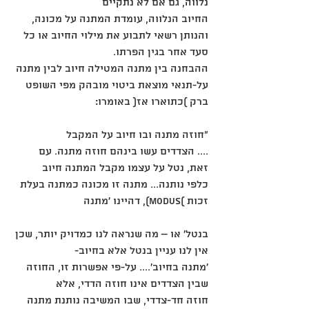
נלווה, גם אם לא נתקיים
החיוב הנלווה, עומדת המתנה על מכונה, 
והנותן רשאי לתבוע את מילוי החיוב או כל 
סעד אחר בגין הפרתו.
ההבחנה בין מתנה המטילה חיוב לבין מתנה 
על-תנאי מוצאת ביטוי מובהק מפי השופט 
ברק )כתוארו אז( באומרו:
"חוזה מתנה ובו חיוב על המקבל
.... הצדדים עשו בינהם חוזה מתנה. עם 
זאת, נטל על עצמו מקבל המתנה חיוב
כלפי נותנה... מתנה זו מכונה כמתנה בעלת 
זכות )modus), דהיינו 'מתנה
בנטל' או – מה שנראה לנו כמדויק יותר, שכן 
אין לנו עניין בנטל אלא בחיוב-
'מתנה בחיוב'.... על-פי אפשרות זו, החוזה 
שבין הצדדים אינו חוזה הדדי, אלא
חוזה חד-צדדי, שבו המשיבה נותנת מתנה 