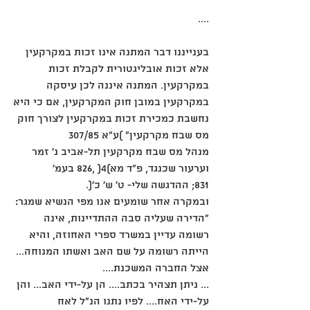
....
בענייננו דבר המתנה אינו זכות במקרקעין 
אלא זכות אובליגטורית לקבלת זכות
במקרקעין. המתנה איננה לכן עיסקה 
במקרקעין במובן חוק המקרקעין, אם כי היא
נחשבת כמכירת זכות במקרקעין לצורך חוק 
מס שבח מקרקעין" )ע"א 307/85
מנהל מס שבח מקרקעין תל-אביב נ' זמר 
וערעור שכנגד, פ"ד מא)4( ,826 בעמ'
831; ההדגשה שלי- ט' ש' כ'(.
ובמקרה אחר שומעים אנו מפי הנשיא שמגר:
"הדירה שעליה סבה ההתדיינות, אינה 
רשומה עדיין במשרד ספרי האחוזה, והיא
הייתה רשומה על שם האב ואשתו המנוחה... 
אצל החברה המשכנת....
... ניתן תצהיר בכתב.... הן על-ידי האב... והן 
על-ידי האח.... לפיו נתנו הנ"ל לאח