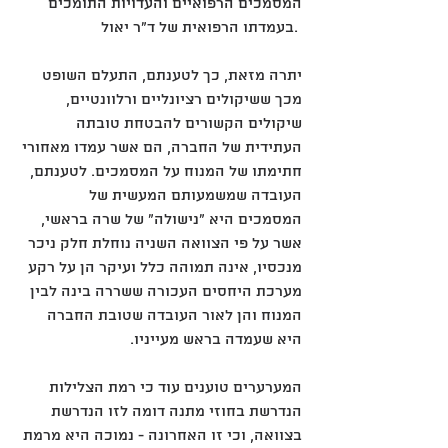
המסמכים הרפואיים והעדויות התומכים 
בעמדתו הרפואית של ד"ר יאול. 
יתרה מזאת, כך לטענתם, התעלם השופט 
מכך ששיקולים רציונליים ורלוונטיים, 
שיקולים הקשורים להבטחת טובתה 
העתידית של החברה, הם אשר עמדו מאחורי 
חתימתו של המנוח על המסמכים. לטענתם, 
העובדה שמשמעותם המעשית של 
המסמכים היא "נישולה" של שרה בראשי, 
אשר על פי הצוואה השניה נוחלת חלק ניכר 
מנכסיו, אינה תמוהה כלל ועיקר הן על רקע 
מערכת היחסים העכורה ששררה בינה לבין 
המנוח והן לאור העובדה שטובת החברה 
היא שעמדה בראש מעייניו. 
המערערים טוענים עוד כי רמת הצלילות 
הנדרשת בחוזי מתנה דומה לזו הנדרשת 
בצוואה, וכי זו האחרונה - נמוכה היא מרמת 