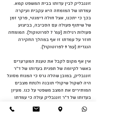
זוננבליק לבין עדותו בבית המשפט קמא. 
עמדתו של המומחה היא עקבית ועיקרה 
בכך כי יתכנו, אצל חולה דימנטי, פרקי זמן 
של שיתוף פעולה עם הסביבה, בביצוע 
פעולות רגילות (עמ' ‎7 לפרוטוקול). המומחה 
חוזר על עמדתו זו אף במהלך החקירה 
הנגדית (עמ' ‎9 לפרוטוקול). 
אין אף מקום לקבל את טענת המערערים 
באשר לקיומה של תפנית בעדותו של ד"ר 
זוננבליק, במובן שהלה גרס כי המנוח מסוגל 
היה לשקול שיקולי תובנה ולנתח מצבים 
המותירים את המצב משפטי על כנו. מעיון 
בעדותו של ד"ר זוננבליק עולה כי עמדתו 
ברורה באשר לאי יכולתו של המנוח לחתום 
על כל מסמך הדורש ניתוח בסיסי, המבוסס 
על זיכרון ארוך. עם זאת, מוכן המומחה 
להסכים להנחה שמאחר וחתימה על מסמך 
המשאיר את המצב המשפטי על כנו מצריכה 