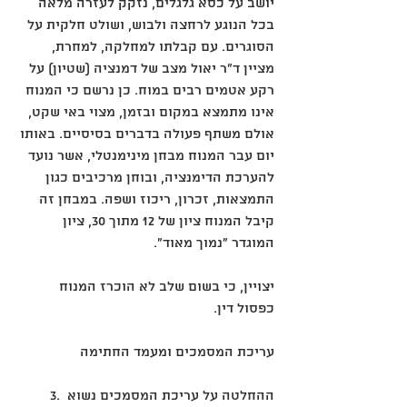
יושב על כסא גלגלים, נזקק לעזרה מלאה 
בכל הנוגע לרחצה ולבוש, ושולט חלקית על 
הסוגרים. עם קבלתו למחלקה, למחרת, 
מציין ד"ר יאול מצב של דמנציה (שטיון) על 
רקע אטמים רבים במוח. כן נרשם כי המנוח 
אינו מתמצא במקום ובזמן, מצוי באי שקט, 
אולם משתף פעולה בדברים בסיסיים. באותו 
יום עבר המנוח מבחן מינימנטלי, אשר נועד 
להערכת הדימנציה, ובוחן מרכיבים כגון 
התמצאות, זכרון, ריכוז ושפה. במבחן זה 
קיבל המנוח ציון של ‎12 מתוך ‎30, ציון 
המוגדר "נמוך מאוד". 
יצויין, כי בשום שלב לא הוכרז המנוח 
כפסול דין. 
עריכת המסמכים ומעמד החתימה
‎3. ההחלטה על עריכת המסמכים נשוא 