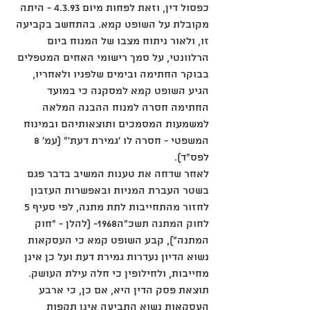
כפסול דין, וזאת לפחות מיום ‎4.3.93 - היתה 
מקובלת על השופט קמא. בהתחשב בקביעה 
זו, ולאור ניתוח מצבו של המנוח ביום 
הרלוונטי, על סמך רישומי האחים המטפלים 
בבוקר החתימה ובימים שלפניו ולאחריו, 
הגיע השופט קמא למסקנה כי במועד 
החתימה חסרה למנוח ההבנה המלאה 
למשמעות המסמכים ותוצאותיהם ובמינוח 
המשפטי - חסרה לו 'גמירת דעת'" (עמ' ‎8 
לפס"ד). 
לאחר שדחה את טענות המשיב בדבר פגם 
בשטר העברת המניות ובאפשרות העזבון 
לחזור מהתחייבות לתת מתנה, לפי סעיף ‎5 
לחוק המתנה תשכ"ה‎1968- (להלן - "חוק 
המתנה"), קבע השופט קמא כי העסקאות 
נשוא הדיון נעדרות גמירת דעת ועל כן אינן 
מחייבות, ולחילופין כי חלה עילת העושק. 
תוצאת פסק הדין היא, אם כן, כי ארבע 
העסקאות נשוא התביעה אינן תקפות 