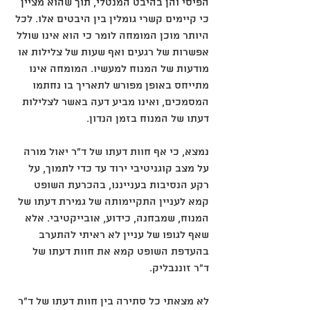
הפיסי והן בהיבט המנטלי, תוך שהוא מציין 
כי קיימים קשרי גומלין בין היבטים אלו. לכל 
היותר מוכן המומחה לומר כי הוא אינו שולל 
אפשרות של רגעים ואף שעות של צלילות או 
מודעות של המנוח למעשיו. המומחה אינו 
מתייחס באופן מפורש לתאריך בו נחתמו 
המסמכים, ואינו מביע דעה באשר לצלילות 
דעתו של המנוח בזמן הנדון. 
נמצא, כי אף חוות דעתו של ד"ר יאול מורה 
על מצב קוגניטיבי ירוד עד כדי לתמוך, על 
רקע הנסיבות בענייננו, בהכרעת השופט 
קמא לעניין התקיימותה של גמירת דעתו של 
המנוח, שמבחנה, כידוע, אובייקטיבי. אלא 
שאף לגופו של עניין לא ראיתי להתערב 
בהעדפת השופט קמא את חוות דעתו של 
ד"ר זוננבליק. 
לא מצאתי כל סתירה בין חוות דעתו של ד"ר 