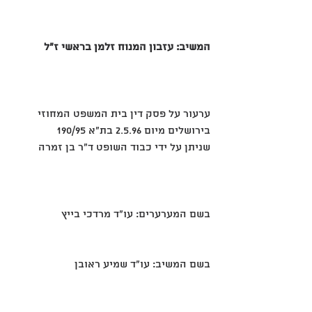
המשיב: עזבון המנוח זלמן בראשי ז"ל
ערעור על פסק דין בית המשפט המחוזי
בירושלים מיום ‎2.5.96 בת"א ‎190/95
שניתן על ידי כבוד השופט ד"ר בן זמרה
בשם המערערים: עו"ד מרדכי בייץ
בשם המשיב: עו"ד שמיע ראובן