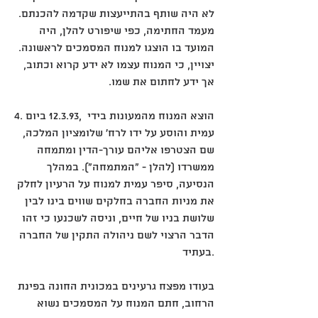
לא היה שותף בהתייעצות שקדמה להכנתם. 
מעמד החתימה, כפי שיפורט להלן, היה 
המועד בו הוצגו למנוח המסמכים לראשונה. 
יצויין, כי המנוח עצמו לא ידע קרוא וכתוב, 
אך ידע לחתום את שמו.
‎4. ביום ‎12.3.93, הוצא המנוח מהמעונות בידי 
עמית והוסע על ידו לרח' שלומציון המלכה, 
שם הצטרפו אליהם עורך-הדין ומתמחה 
ממשרדו (להלן - "המתמחה"). במהלך 
הנסיעה, סיפר עמית למנוח על הרעיון לחלק 
את מניות החברה בחלקים שווים בינו לבין 
שלושת בניו של חיים, וניסה לשכנעו כי זהו 
הדבר הרצוי לשם ניהולה התקין של החברה 
בעתיד.
בעודו מפצח גרעינים במכונית החונה בפינת 
הרחוב, חתם המנוח על המסמכים נשוא 