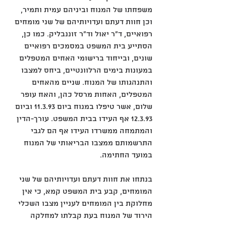
משפחתו של המנוח וביניהם עמית ותמיר, 
וכן חוות דעתם ועדויותיהם של שני מומחים 
רפואיים, ד"ר יאול וד"ר זוננבליק. כמו כן, 
הסתייע בית המשפט במסמכים רפואיים 
שונים, ובייחוד ברישומי האחים המטפלים 
במעונות בימים הרלוונטיים, ביחס למצבו 
והתנהגותו של המנוח. שניים מהאחים 
המטפלים, האחות מרסל כהן, והאח עופר 
שלום, אשר טיפלו במנוח ביום ‎11.3.93 וביום 
‎12.3.93 אף העידו בבית המשפט. עורך-הדין 
והמתמחה ממשרדו העידו אף הם לגבי 
התרשמותם ממצבו הבריאותי של המנוח 
במועד החתימה. 
בנתחו את חוות דעתם ועדויותיהם של שני 
המומחים, קבע בית המשפט קמא, כי אין 
מחלוקת בין המומחים לעניין מצבו השכלי 
הירוד של המנוח בעת קבלתו למחלקה 