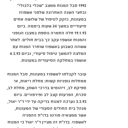
‎1992 סבל המנוח ממצב "שכלי בלבולי" 
ובחצי השנה האחרונה שלפני אשפוזו 
במעונות, נזקק לטיפול של שלושה אחים 
סיעודיים במשך ‎24 שעות ביממה. ביום 
‎19.1.93 חלה החמרה נוספת במצבו הגופני 
והמנוח אושפז עקב כך בבית חולים. לאחר 
ששהה כשבוע באשפוז שוחרר המנוח עם 
המלצה להמשך טיפול סיעודי, וביום ‎4.3.93 
אושפז במחלקה הסיעודית במעונות. 
עובר לקבלתו לאשפוז במעונות, סבל המנוח 
ממחלות גופניות קשות: מחלת ריאות, אי 
ספיקת לב, זיהומים בדרכי השתן, מחלת לב, 
סכרת, הפרעות קצב לב ופירפורים. ביום 
‎3.3.93 נערכה למנוח בדיקה על ידי ד"ר יאול, 
מנהל בית החולים הסעודי של המעונות, 
אשר ממצאיה פורטו בדו"ח ההפניה 
לאשפוז. בדו"ח זה מציין ד"ר יאול כי המנוח 