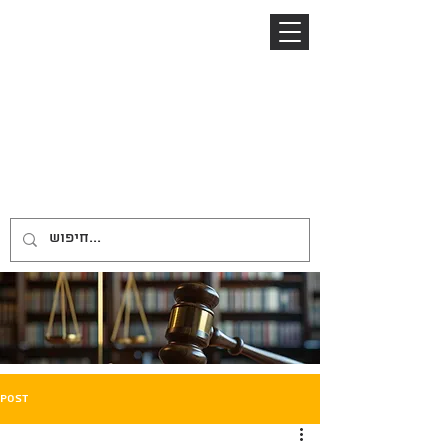
04-8645885
052-2485153
ניר ברזל
NIR BARZEL
LAW OFFICE
משרד עורכי דין
Post