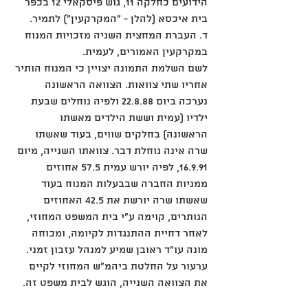
הידועים כחלקה ‎11, גוש פיסקאלי ‎12 בכפר 
בית איכסא (להלן - "המקרקעין") לתמיר. 
ד. העברת המחצית השניה מזכויות המנוח 
במקרקעין האמורים, לעמית.
לשם השלמת התמונה יצויין כי המנוח הותיר 
אחריו שתי צוואות. הצוואה הראשונה 
נערכה ביום ‎22.8.88 ולפיה נוחלים שבעת 
ילדיו (עמית וששת הילדים מאשתו 
הראשונה) בחלקים שווים, בעוד שאשתו 
שרה אינה נוחלת דבר. צוואתו השנייה, מיום 
‎16.9.91, לפיה יורש עמית ‎57.5 אחוזים 
ממניות החברה שבבעלות המנוח בעוד 
שאשתו שרה יורשת את ‎42.5 האחוזים 
הנותרים, קוימה ע"י בית המשפט המחוזי, 
לאחר דחיית ההתנגדות לקיומה, ומכוחה 
מונה עו"ד ראובן שמיע למנהל עזבון זמני. 
ערעור על החלטת ביהמ"ש המחוזי לקיים 
את הצוואה השנייה, הוגש לבית משפט זה.