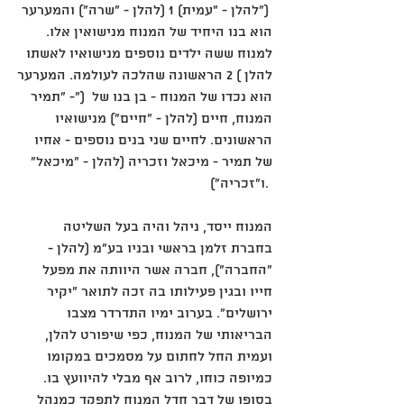
(להלן - "שרה") והמערער ‎1 (להלן - "עמית") 
הוא בנו היחיד של המנוח מנישואין אלו. 
למנוח ששה ילדים נוספים מנישואיו לאשתו 
הראשונה שהלכה לעולמה. המערער ‎2 (להלן 
- "תמיר") הוא נכדו של המנוח - בן בנו של 
המנוח, חיים (להלן - "חיים") מנישואיו 
הראשונים. לחיים שני בנים נוספים - אחיו 
של תמיר - מיכאל וזכריה (להלן - "מיכאל" 
ו"זכריה"). 
המנוח ייסד, ניהל והיה בעל השליטה 
בחברת זלמן בראשי ובניו בע"מ (להלן - 
"החברה"), חברה אשר היוותה את מפעל 
חייו ובגין פעילותו בה זכה לתואר "יקיר 
ירושלים". בערוב ימיו התדרדר מצבו 
הבריאותי של המנוח, כפי שיפורט להלן, 
ועמית החל לחתום על מסמכים במקומו 
כמיופה כוחו, לרוב אף מבלי להיוועץ בו. 
בסופו של דבר חדל המנוח לתפקד כמנהל 