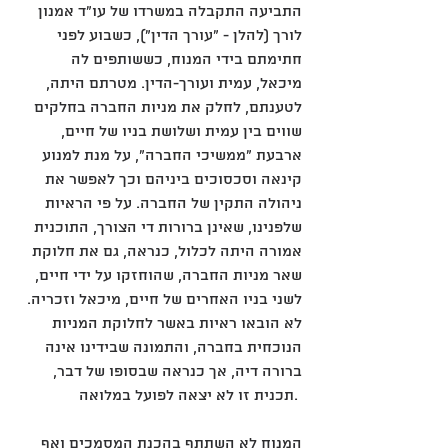
התביעה התקבלה במשרדו של עו"ד אמנון 
לורך (להלן - "עורך הדין"), כשבוע לפני 
חתימתם בידי המנוח, כששותפים לה 
מיכאל, עמית ועורך-הדין. מטרתם היתה, 
לטענתם, לחלק את מניות החברה בחלקים 
שווים בין עמית ושלושת בניו של חיים, 
ארבעת "ממשיכי החברה", על מנת למנוע 
קינאה וסכסוכים ביניהם וכך לאפשר את 
ניהולה התקין של החברה. על פי הראיות 
שלפנינו, שאינן ברורות די הצורך, התוכנית 
אמורה היתה לכלול, כנראה, גם את חלוקת 
שאר מניות החברה, שהוחזקו על ידי חיים, 
לשני בניו האחרים של חיים, מיכאל וזכריה. 
לא הובאו ראיות באשר לחלוקת המניות 
הנוכחית בחברה, והתמונה שבידינו אינה 
ברורה דיה, אך כנראה שבסופו של דבר, 
תכנית זו לא יצאה לפועל במלואה. 
המנוח לא השתתף בהכנת המסמכים ואף 