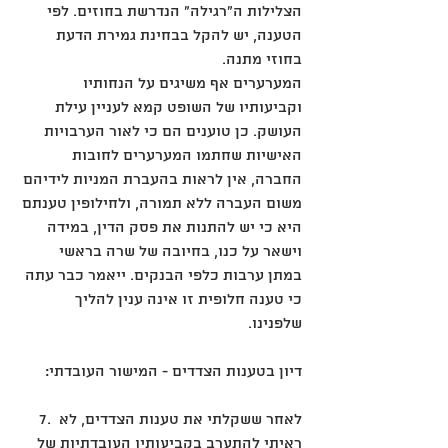
הצלילות ה"רגילה" הנדרשת בחוזים. לפי 
הטענה, יש להקל בבחינת גמירת הדעת 
בחוזי מתנה. 
המערערים אף משיגים על הנחותיו 
וקביעותיו של השופט קמא לעניין עילת 
העושק. כן טוענים הם כי לאור הערבויות 
האישיות שחתמו המערערים לחובות 
החברה, אין לראות בהעברת המניות לידיהם 
משום העברה ללא תמורה, ולחילופין טענתם 
היא כי יש להתנות את פסק הדין, במידה 
וישאר על כנו, בחיובה של שרה בראשי 
במתן ערבות כלפי הבנקים. ייאמר כבר עתה 
כי טענה חלופית זו אינה ענין להליך 
שלפנינו.
דיון בטענות הצדדים - המישור העובדתי:
‎7. לאחר ששקלתי את טענות הצדדים, לא 
ראיתי להתערב בקביעותיו העובדתיות של 