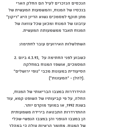
הנכסים הנזכרים לעיל הם החלק הארי 
בנכסיו של המנוח, והמשמעות המעשית של 
מתן תוקף למסמכים נשוא הדיון היא "ריקון" 
עזבונו של המנוח ומכאן שכל צוואה של 
המנוח תאבד ממשמעותה המעשית.
השתלשלות האירועים עובר לחתימה:
‎2. ביום ‎4.3.93, כשבוע לפני החתימה על 
המסמכים, אושפז המנוח במחלקה 
הסיעודית במעונות מכבי "נופי ירושלים" 
(להלן - "המעונות"). 
ההידרדרות במצבו הבריאותי של המנוח, 
החלה, על פי קביעותיו של השופט קמא, עוד 
בשנת ‎1992, או במועד מוקדם יותר. 
ההתדרדרות התבטאה בירידה משמעותית 
הן במצבו הגופני והן במצבו הנפשי-שכלי 
של המנוח. מחומר הראיות עולה כי במהלך 