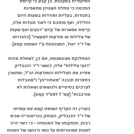
הסיעודית במעונות. כן קבע כי קיימת 
הסכמה כי מחלת השטיון מתאפינת 
בתנודות, בעליות ומורדות בשעות היום 
והלילה, ואף מוסכם כי לאור תנודות אלה, 
קיימת אפשרות של קיום "רגעים ואף שעות 
של צלילות או מודעות למעשיו" (כהגדרתו 
של ד"ר יאול, המצוטטת ע"י השופט קמא). 
המחלוקת מצטמצמת, אם כן, לשאלת מהות 
"רגעי צלילות" אלה, כאשר ד"ר זוננבליק 
מסייג את הצלילות והמודעות הנ"ל, ומתארן 
כחסרות תובנה "מאחוריהן" ו"מוגבלות 
לצרכים בסיסיים ולנושאים ושאלות לא 
מורכבות" (עמ' ‎7 לפס"ד קמא).
בעניין זה העדיף השופט קמא את עמדתו 
של ד"ר זוננבליק, העוסק בגריאטריה שנים 
רבות, ומסקנתו של המומחה - כי ראוי היה 
למנות אפוטרופוס על גופו ורכושו של המנוח 