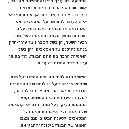
התביעה, כשעורך-הדין והמתמחה ממשרדו, 
אשר ישבו אף הם במכונית, משמשים 
כעדים. באותו מעמד נכחו אף עמית ומיכאל, 
אלא שעובר לחתימה על המסמכים יצאו 
האחרונים מהמכונית וחיכו בחוץ. על פי 
העדויות נמשך מעמד החתימה כשלושת 
רבעי השעה, הן בשל הסבריו של עורך-הדין 
בנוגע לתוכנם של המסמכים, והן בשל 
האיטיות הרבה בה חתם המנוח. עוד באותו 
ערב הוחזר המנוח למעונות.
המשיב פנה לבית המשפט המחוזי על מנת 
שיבטל או יכריז על בטלותם של המסמכים 
הנדונים, מפאת הפגמים אשר נפלו בהם, 
לטענתו. טענותיו בבית המשפט קמא 
התבססו בעיקרן על מצבו הרפואי-קוגניטיבי 
של המנוח, ועל נסיבות החתימה על 
המסמכים. לטענת המשיב, פגם מצבו 
האמור של המנוח ביכולתו להבין את 