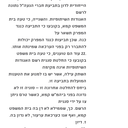
הייחודית לדון בתביעת חברי הנעה"ל נתונה 
לרשם
האגודות השיתופיות. והשנייה, כי טעה בית 
המשפט קמא, בקובעו כי התביעה כנגד 
המפרק תשאר על
כנה. שכן תביעות כנגד המפרק יכולות 
להתברר רק בפני הערכאה שמינתה אותו.
.22 עוד הם טוענים, כי טעה בית משפט 
בקובעו כי החלטת סגנית רשם האגודות 
השיתופיות אינה מקימה
השתק עילה, אשר יש בו למנוע את הטענות 
המועלות בתביעה זו.
ביחס להחלטה אחרונה זו – סוגיה זו לא 
נדונה בפני ביהמ"ש קמא, כאשר טרם ניתן 
צו על ידי סגנית
הרשם. כך, שממילא לא דן בה בית המשפט 
קמא, ואף אנו כערכאת ערעור, לא נדון בה.
ז. דיון