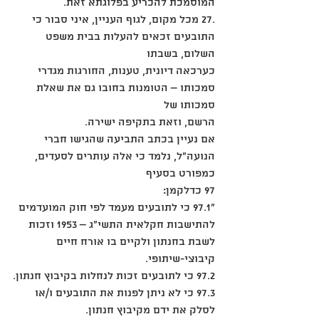
המוסמכת להכריע בפלוגתא זאת.
.27 מכל מקום, לגוף העניין, איני סבור כי 
התובעים זכאים להעלות בבית משפט 
השלום, בשבתו
כערכאה דיונית, טענות, החורגות מגדרי 
סמכותו – הטומנות בחובו גם את שאלת 
סמכותו של
הרשם, וזאת בתקיפה ישירה.
אם נעיין בכתב התביעה שהגישו חברי 
הנועה"ל, נלמד כי אלה עותרים לסעדים, 
כמפורט בסעיף
97 כדלקמן:
"97.1 כי לתובעים מעמד לפי חוק המועדמים 
להתישבות חקלאית התשי"ג – 1953 וזכות
לשבת בחנתון ולקיים בו אורח חיים 
קיבוצי-שיתופי.
97.2 כי לתובעים זכות לנחלות בקיבוץ חנתון.
97.3 כי לא ניתן לפנות את התובעים ו/או 
לסלק את ידם מקיבוץ חנתון.