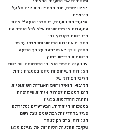
ומוסיפים את הטענות הבאות:
.17 לשיטתם, חוק ההתיישבות אינו חל על 
קיבוצים.
.18 עוד הם טוענים, כי חברי הנעה"ל אינם 
מועמדים או מתיישבים אלא לכל היותר היו 
ברי רשות בקיבוץ. וכי
התק"מ אינו גוף התיישבותי ארצי על פי 
החוק. שכן, לא פורסמה על כך הודעה 
ברשומות כנדרש בחוק.
.19 טענה נוספת היא, כי החלטותיו של רשם 
האגודות השיתופיות ניתנו במסגרת ניהול 
הליכי הפירוק של
הקיבוץ. הואיל ורשם האגודות השיתופיות 
הינו הסמכות לפירוק אגודות שיתופיות, 
נתונות ההחלטות בעניין
בסמכותו הייחודית. המערערים נטלו חלק 
פעיל בהתדיינות רבת שנים אצל רשם 
האגודות, ברם רק לאחר
שקיבל החלטות הסותרות את עניינם טענו 