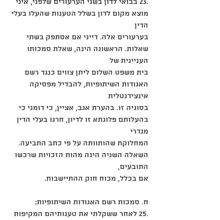
.23 בבואי לדון בשני הערעורים שלפני, איני 
מוצא מקום לדון בשלל הטענות שהעלו בעלי 
הדין
בערעורים אלה. דייני אם אסתפק בשתי 
שאלות. הראשונה הינה, שאלת סמכותו 
העניינית של
בית משפט השלום ליתן צווים כנגד רשם 
האגודות השיתופיות, להבדיל מפסיקה 
אינצידנטלית
בסוגיה זו. בהערת אגב, אציין, כי דומני כי 
בהעלותם פלוגתא זו לדיון, חרגו בעלי הדין 
מגדרי
המחלוקת שהותוותה על פי כתב התביעה. 
השאלה השניה הינה מהות הזכויות שרכשו 
התובעים,
אם בכלל, מכוח חוק ההתיישבות.
ח. סמכות רשם האגודות השיתופיות:
.25 לאחר ששקלתי את טענותיהם המקיפות 