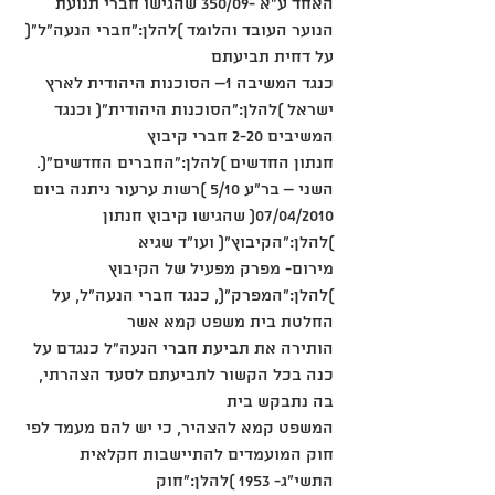
האחד ע"א -350/09 שהגישו חברי תנועת 
הנוער העובד והלומד )להלן:"חברי הנעה"ל"( 
על דחית תביעתם
כנגד המשיבה 1– הסוכנות היהודית לארץ 
ישראל )להלן:"הסוכנות היהודית"( וכנגד 
המשיבים 2-20 חברי קיבוץ
חנתון החדשים )להלן:"החברים החדשים"(.
השני – בר"ע 5/10 )רשות ערעור ניתנה ביום 
07/04/2010( שהגישו קיבוץ חנתון 
)להלן:"הקיבוץ"( ועו"ד שגיא
מירום- מפרק מפעיל של הקיבוץ 
)להלן:"המפרק"(, כנגד חברי הנעה"ל, על 
החלטת בית משפט קמא אשר
הותירה את תביעת חברי הנעה"ל כנגדם על 
כנה בכל הקשור לתביעתם לסעד הצהרתי, 
בה נתבקש בית
המשפט קמא להצהיר, כי יש להם מעמד לפי 
חוק המועמדים להתיישבות חקלאית 
התשי"ג- 1953 )להלן:"חוק