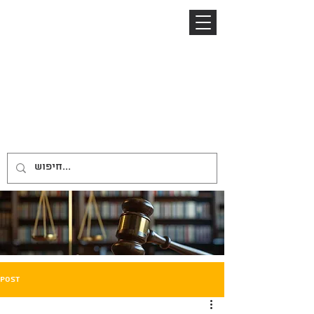
04-8645885
052-2485153
ניר ברזל
NIR BARZEL
LAW OFFICE
משרד עורכי דין
Post