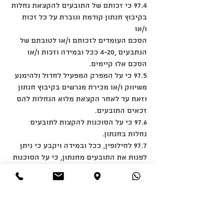
97.4 כי זכותם של התובעים להקצאת נחלות 
בקיבוץ חנתון קודמת וגוברת על כל זכות 
ו/או
הסכם העומדים לזכותם ו/או לטובתם של 
הנתבעים ,4-20 ככל ובמידה וזכות ו/או
הסכם אלו קיימים.
97.5 כי על המפרק המפעיל לחדול ולהימנע 
משיווק ו/או מכירת מגרשים בקיבוץ חנתון
וזאת עד לאחר הקצאת מלוא הנחלות להם 
זכאים התובעים.
97.6 כי על הסוכנות להקצות לתובעים 
נחלות בחנתון.
97.7 לחילופין, ככל ובמידה ויקבע כי ניתן 
לפנות את התובעים מחנתון, כי על הסוכנות
להקצות להם נחלות חלופיות בישוב חקלאי 
אחר בטרם יפונו".
טענות אלה, ברובן, אינן מסוג הטענות 
הגדורות לבית משפט השלום לדון בהן על פי 
הוראות