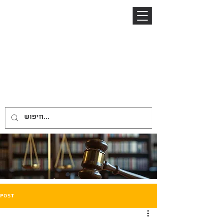
04-8645885
052-2485153
ניר ברזל
NIR BARZEL
LAW OFFICE
משרד עורכי דין
Post