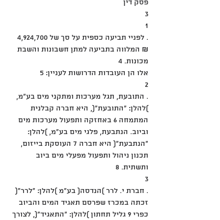
פסק דין
3
1
. לפניי תביעה כספית על סך של 4,924,700 
₪ המלווה בתביעה למתן חשבונות והשבת 
מכונות. 4
אלו הן העובדות הדרושות לעניין: 5
2
. התובעת, תגל מערכות ומתקני מים בע"מ, 
)להלן: "התובעת"(, היא חברה קבלנית 
המתמחה 6 באחזקה ותפעול מערכות מים 
וביוב. הנתבעת, פלגי מים בע"מ, )להלן: 
"הנתבעת"( היא חברה 7 העוסקת בייזום, 
תכנון ניהול ותפעול מפעלי מים ביוב 
ותשתית. 8
3
. חברת י. לרר )הנדסה( בע"מ )להלן: "לרר"( 
זכתה במכרז שפרסם תאגיד המים והביוב 
כפרי 9 גליל תחתון )להלן: "התאגיד"(, לצורך 