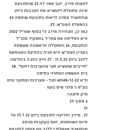
לטענת מירב, יוגב אמר לה 23 שהתובעת 
אינה מסוגלת להמציא את הערבות כיוון 
שהתאגיד מסרב לראות בתובעת שותפה 24 
בהפעלת המט"ש. 25
כמו כן, הצהירה מירב כי בסוף אפריל 2022 
היא החליפה את צפריר בתפקיד מנכ"ל 
הנתבעת, 26 והפעולה הראשונה שעשתה 
בעניין המט"ש היא פניה בהודעת וואטסאפ 
ליוגב ביום 11.5.22 . 27 היא כתבה בהודעה: 
"חייבים שתוציא חצי מהערבות דחוף". 28
בית המשפט המחוזי בחיפה
ת"א 60148-12-22 תגל - מערכות ומתקני מים 
בע"מ נ' פלגי מים בעמ
תיק חיצוני:
6 מתוך 23
21
21 . מירב הודיעה לתובעת ביום 15.7.22 על 
סיום השותפות, זאת בעקבות מכתב 
מהתאגיד שנשלח 1 ללרר עם עותק לנתבעת, 