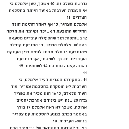
נדרשת בשלב זה. 10 משכך, טען אלמלם כי 
אי העמדת הערבות במועד הייתה בהסכמת 
הצדדים. 11
אלמלם הצהיר, כי אף לאחר חתימת חוזה 
החידוש התובעת המשיכה וקיימה את חלקה 
12 בשותפות תוך שהפעילה עובדים מטעמה 
במט"ש. אלמלם הדגיש, כי התובעת קיבלה 
מהנתבעת 13 חלק מהתשלומים בגין העסקת 
העובדים. משכך, לשיטתו, אף הנתבעת 
ראתה עצמה מחויבת 14 לשותפות. 15
11
11 . בחקירתו הנגדית העיד אלמלם, כי 
הערבות לא הופקדה בהסכמת צפריר. עוד 
העיד אלמלם, כי 16 הוא מכיר את צפריר 
מזה 20 שנה ויש ביניהם מערכת יחסים 
ארוכה. משכך לא ראה אלמלם 17 צורך 
במסמך בכתב בנוגע להסכמות עם צפריר 
בנושא הערבות. 18
באשר להודעת הווטסאפ של גב' מירב קדם 