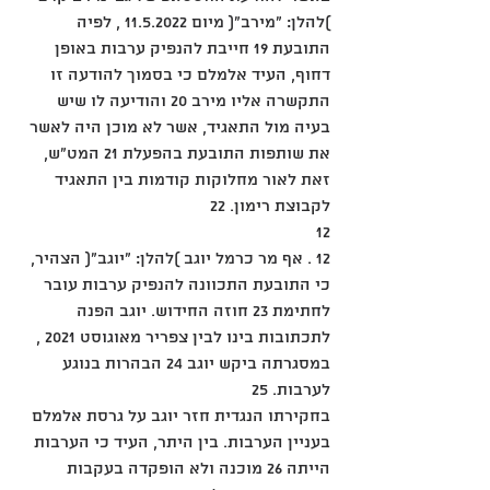
)להלן: "מירב"( מיום 11.5.2022 , לפיה 
התובעת 19 חייבת להנפיק ערבות באופן 
דחוף, העיד אלמלם כי בסמוך להודעה זו 
התקשרה אליו מירב 20 והודיעה לו שיש 
בעיה מול התאגיד, אשר לא מוכן היה לאשר 
את שותפות התובעת בהפעלת 21 המט"ש, 
זאת לאור מחלוקות קודמות בין התאגיד 
לקבוצת רימון. 22
12
12 . אף מר כרמל יוגב )להלן: "יוגב"( הצהיר, 
כי התובעת התכוונה להנפיק ערבות עובר 
לחתימת 23 חוזה החידוש. יוגב הפנה 
לתכתובות בינו לבין צפריר מאוגוסט 2021 , 
במסגרתה ביקש יוגב 24 הבהרות בנוגע 
לערבות. 25
בחקירתו הנגדית חזר יוגב על גרסת אלמלם 
בעניין הערבות. בין היתר, העיד כי הערבות 
הייתה 26 מוכנה ולא הופקדה בעקבות 