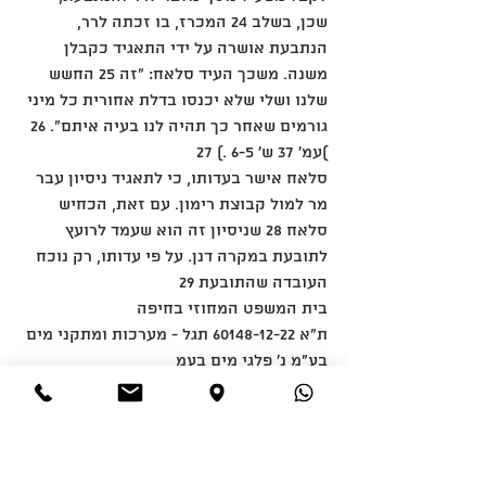
שכן, בשלב 24 המכרז, בו זכתה לרר, 
הנתבעת אושרה על ידי התאגיד כקבלן 
משנה. משכך העיד סלאח: "זה 25 החשש 
שלנו ושלי שלא יכנסו בדלת אחורית כל מיני 
גורמים שאחר כך תהיה לנו בעיה איתם". 26 
)עמ' 37 ש' 6-5 .) 27
סלאח אישר בעדותו, כי לתאגיד ניסיון עבר 
מר למול קבוצת רימון. עם זאת, הכחיש 
סלאח 28 שניסיון זה הוא שעמד לרועץ 
לתובעת במקרה דנן. על פי עדותו, רק נוכח 
העובדה שהתובעת 29
בית המשפט המחוזי בחיפה
ת"א 60148-12-22 תגל - מערכות ומתקני מים 
בע"מ נ' פלגי מים בעמ
תיק חיצוני:
7 מתוך 23
לא זכתה במכרז המקורי להפעלת המט"ש, 
לא יכול היה התאגיד להתיר לתובעת 