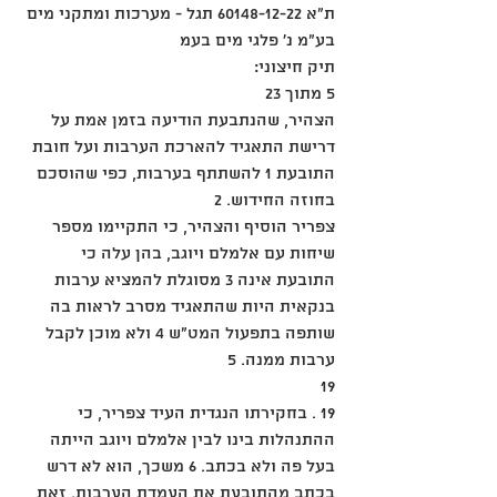
ת"א 60148-12-22 תגל - מערכות ומתקני מים 
בע"מ נ' פלגי מים בעמ
תיק חיצוני:
5 מתוך 23
הצהיר, שהנתבעת הודיעה בזמן אמת על 
דרישת התאגיד להארכת הערבות ועל חובת 
התובעת 1 להשתתף בערבות, כפי שהוסכם 
בחוזה החידוש. 2
צפריר הוסיף והצהיר, כי התקיימו מספר 
שיחות עם אלמלם ויוגב, בהן עלה כי 
התובעת אינה 3 מסוגלת להמציא ערבות 
בנקאית היות שהתאגיד מסרב לראות בה 
שותפה בתפעול המט"ש 4 ולא מוכן לקבל 
ערבות ממנה. 5
19
19 . בחקירתו הנגדית העיד צפריר, כי 
ההתנהלות בינו לבין אלמלם ויוגב הייתה 
בעל פה ולא בכתב. 6 משכך, הוא לא דרש 
בכתב מהתובעת את העמדת הערבות. זאת 