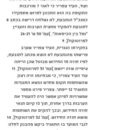
ועוד, העיד צפריר כי לאור 7 מורכבות 
התקופה בה הוא התכונן לפרוש מתפקידו 
כמנכ"ל הנתבעת, לא נשלחה דרישה בכתב 8 
לתובעת להפקיד מחצית הערבות והעניין 
"נפל בין הכיסאות". )עמ' 50 ש' 26-21 
לפרוטוקול(. 9
בחקירתו הנגדית, העיד צפריר שערב 
פרישתו מהנתבעת לא הוצא מכתב לתובעת, 
לפיו חוזה 10 החידוש מבוטל שכן הייתה 
ציפייה שזה ייושם )עמ' 51 לפרוטוקול(. 11
עוד העיד צפריר, כי מבחינתו היה רצון 
שהשותפות תקום מחדש ונושא התנגדות 
התאגיד 12 ייפתר. צפריר פירט מספר 
אפשרויות לפיהן אפשר היה להעמיד את 
הערבות בדרך אחרת, תוך 13 קיום תנאי 
חוזה החידוש, ובכך להקים את השותפות 
מושא חוזה החידוש. )עמ' 52 לפרוטוקול(. 14
לגבי המועד בו התאגיד ביקש מהבנק לחלט 