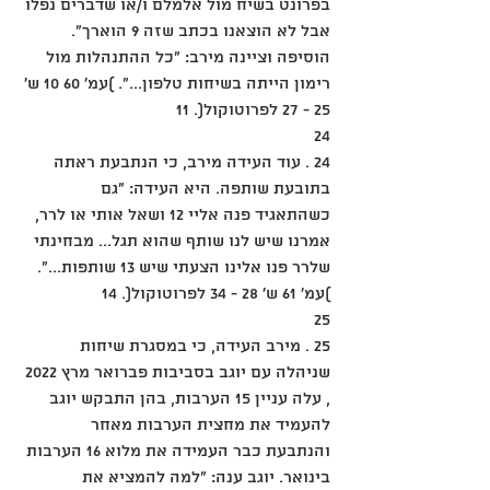
בפרונט בשיח מול אלמלם ו/או שדברים נפלו 
אבל לא הוצאנו בכתב שזה 9 הוארך". 
הוסיפה וציינה מירב: "כל ההתנהלות מול 
רימון הייתה בשיחות טלפון...". )עמ' 60 10 ש' 
25 - 27 לפרוטוקול(. 11
24
24 . עוד העידה מירב, כי הנתבעת ראתה 
בתובעת שותפה. היא העידה: "גם 
כשהתאגיד פנה אליי 12 ושאל אותי או לרר, 
אמרנו שיש לנו שותף שהוא תגל... מבחינתי 
שלרר פנו אלינו הצעתי שיש 13 שותפות...". 
)עמ' 61 ש' 28 - 34 לפרוטוקול(. 14
25
25 . מירב העידה, כי במסגרת שיחות 
שניהלה עם יוגב בסביבות פברואר מרץ 2022 
, עלה עניין 15 הערבות, בהן התבקש יוגב 
להעמיד את מחצית הערבות מאחר 
והנתבעת כבר העמידה את מלוא 16 הערבות 
בינואר. יוגב ענה: "למה להמציא את 