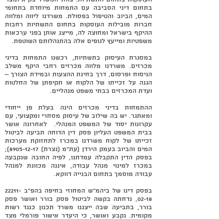
בתחום דיני הסביבה עם התמחות מיוחדת בתחומי
המים, הביוב והטיפול בפסולת. משרדנו ליווה ומלווה
חברות מובילות העוסקות בתחום התשתיות רחבות
ההיקף בישראל ומחוצה לה, מייצג אותן בפני ערכאות
משפטיות ומייעץ לגופים אלה בהתנהלותם השוטפת.
במסגרת העיסוק בתשתיות, רכשנו התמחות בדיני
מכרזים. משרדנו מלווה מכרזים רחבי היקף משלב
הניסוח ופרסום, דרך בחינת ההצעות ובמידת הצורך –
הגנה על זכייתו של הלקוח או תקיפתן של החלטות
ועדת המכרזים בבתי משפט מנהליים.
ההתמחות בדיני מכרזים הינה בעלת פן ייחודי
ומאתגר. יש בה שילוב של עיסוק מסחרי ומקצועי, עם
עקרונות יסוד של המשפט המנהלי. לאחרונה אושר
בבית המשפט העליון פסק דין הדוחה תביעה לביטול
זכייתו של לקוח משרדנו במכרז לתחזוקת מערכות
המים והביוב בעמק הירדן (עת"מ (נצרת)
8905-12-17)
;
בפסק הדין התקבלה עמדתנו, לפיה החובה שנקבעה
במכרז למינוי מנהל עבודה, איננה מכוונת למנהל
עבודה מוסמך בתחום הבנייה דווקא.
בפסק דינו של ביהמ"ש המחוזי בחיפה בהפ"ב
22211-
02-18
, נדחתה בקשה לביטול פסק בורר ואושר פסק
בורר, בתביעה שבה ייצגנו משרד תכנון כנגד רשות
מקומית. נקבע ואושר, כי היעדר אישור פורמלי מצד