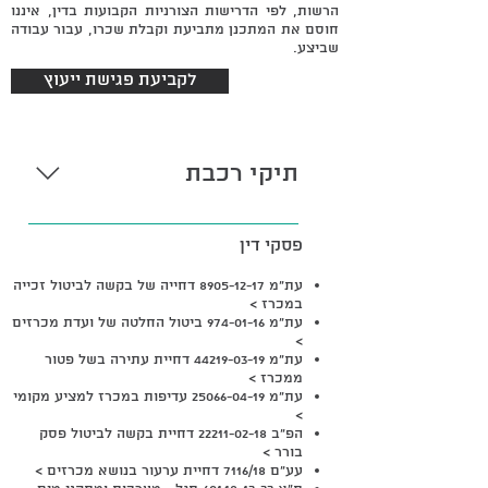
הרשות, לפי הדרישות הצורניות הקבועות בדין, איננו
חוסם את המתכנן מתביעת וקבלת שכרו, עבור עבודה
שביצע.
לקביעת פגישת ייעוץ
תיקי רכבת
משנת 2005 ואילך ובשורה של
פסקי דין
תביעות, ייצגתי ועודני מייצג מאות
תושבים, המתגוררים בעשרות דירות
עת״מ 8905-12-17 דחייה של בקשה לביטול זכייה
במכרז >
לאורך מסילת הברזל בחיפה ובקריות,
עת״מ 974-01-16 ביטול החלטה של ועדת מכרזים
בתביעות והליכים אחרים כנגד רכבת
>
ישראל, בגין מטרדי רעש ורעידות
עת״מ 44219-03-19 דחיית עתירה בשל פטור
ממכרז >
(ת.א 536/06; ת.א 2352-10-10; ת.א
עת״מ 25066-04-19 עדיפות במכרז למציע מקומי
26152-05-10; ת.א 20163-12-15; ת.א
>
הפ״ב 22211-02-18 דחיית בקשה לביטול פסק
26938-12-09; ת.א 58279-03-17)
בורר >
בסוף המאה הקודמת ותחילת המאה
עע״ם 7116/18 דחיית ערעור בנושא מכרזים >