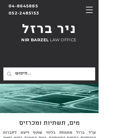
04-8645885
052-2485153
ניר ברזל
NIR BARZEL
LAW OFFICE
משרד עורכי דין
מים, תשתיות ומכרזים
עו"ד ברזל מתמחה בליווי שוטף וייצוג לחברות
העוסקות בתחום התשתיות. צוות המשרד בקיא ומצוי