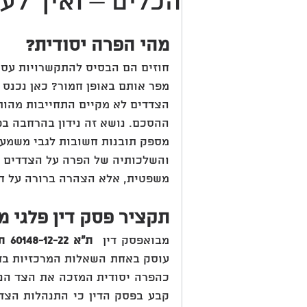
הכלים – ואיך לע
מהי הפרה יסודית?
חוזים הם הבסיס להתקשרויות עסק
מפר אותם באופן חמור? כאן נכנס 
הצדדים לא מקיים התחייבות מהות
ההסכם. נושא זה נידון בהרחבה בפס
מספק תובנות חשובות לגבי משמעות
והשלכותיה של הפרה על הצדדים ה
משפטית, אלא הצהרה ברורה על חש
תקציר פסק דין פלגי מ
מבואפסק דין  
ת"א 60148-12-22 תגל - מערכות ומתקני מים בע"מ נ' פלגי מים בע"מ