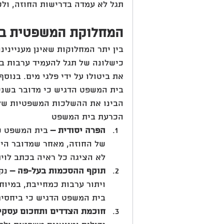
תגל לא עמדה בדרישות החוזה, ולכ
המחלוקת המשפטית בק
בין יתר המחלוקות שאינן מענייני
כישלונה של תגל להעמיד ערבות ב
את ביטולו על ידי פלגי מים. בנוס
בית המשפט הדגיש כי מדובר בשני 
הבינו את ההשלכות המשפטיות של 
הכרעת בית המשפט
הפרה יסודית –
 בית המשפט ק
של החוזה, מאחר שמדובר היה
לא הציגה כל ראיה בכתב לוית
תוקף ההסכמות בעל-פה – 
נק
ויתור ערבות כמחייבת, במיוח
בית המשפט הדגיש כי ביחסים
חוכמת הצדדים ותחכום עסקי