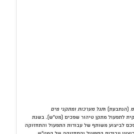
מ
 (הנתבעת) ו
תגל מערכות ומתקני מים 
קית לתפעול מתקן טיהור שפכים (מט"ש). בשנת 
 הסכם לביצוע משותף של עבודות התפעול והתחזוקה 
ט"ש, בין השנים 2016 ל – 2020 בוצעו עבודות התפעול והתחזוקה של המט"ש 