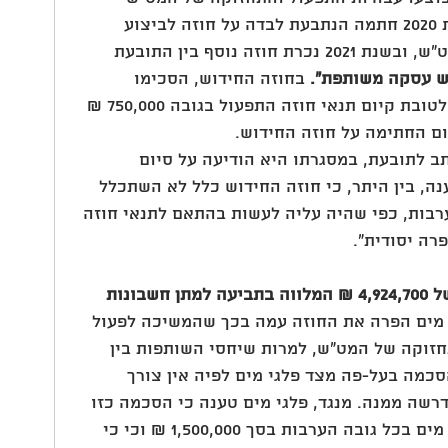
באמצעות העסקה המשותפת.בשנת 2020 חתמה הנתבעת לבדה על חוזה לביצוע 
עבודות התפעול והתחזוקה של המט"ש, ובשנת 2021 נכרת חוזה נוסף בין התובעת 
ש עסקה משותפת".
 בחוזה החידוש, הסכימו 
הצדדים כי יעמידו ערבות בנקאית לטובת קיום תנאי חוזה התפעול בגובה 750,000 ₪ 
נתבעת מכתב לתובעת, במסגרתו היא הודיעה על סיום 
ה, בין היתר, כי חוזה החידוש כלל לא השתכלל 
רבות, כפי שהיה עליה לעשות בהתאם לתנאי חוזה 
רה יסודית".
תגל הגישה תביעה כספית על סך של 4,924,700 ₪ המלווה בתביעה למתן חשבונות 
 מים הפרה את החוזה עמה בכך שהמשיכה לפעול 
חזוקה של המט"ש, למרות שיחסי השותפות בין 
כמה בעל-פה מצד פלגי מים לפיה אין צורך 
שה ממנה. מנגד, פלגי מים טענה כי הסכמה כזו 
בע"פ לא ניתנה ומשכך נשאה פלגי מים בכל גובה הערבות בסך 1,500,000 ₪ וכי כי 