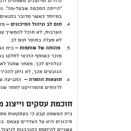
גדולים ומיוצגים משפטית ולכן
"הייתה הסכמה שבעל-פה". נק
במיוחד כאשר מדובר בתנאים 
תום לב וניהול הסיכונים – 
פל
הערבות, לא תוכל להמשיך עמ
לא פעלה בחוסר תום לב.
 מהותה של שותפות – 
בית המ
מוכר כשותף הזכאי לחלקו ברו
הנלווים לכך. מאחר שתגל לא
הנובעים מכך, לא ניתן להכיר
תוצאות ההפרה – 
 התביעה של
לרווחים מהפרויקט לאחר שנ
חוכמת עסקים וייצוג 
בית המשפט קבע כי בעסקאות מסחרי
סיכונים היא על הצדדים עצמם. בנ
עשויים להיתפס כקורבנות לניצול,