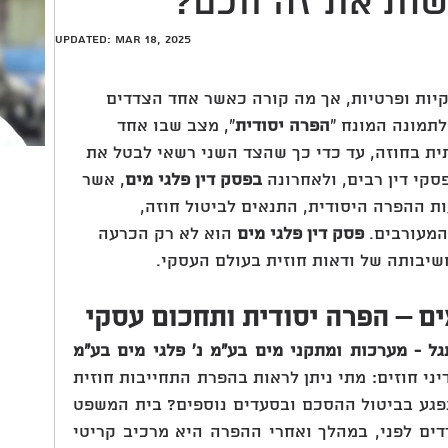
שות את זה חכם?
Updated:
Mar 18, 2025
יות ופרטיות, אך מה קורה כאשר אחד הצדדים 
לתמונה המונח "
הפרה יסודית
", מצב שבו אחד 
ית בחוזה, עד כדי כך שהצד השני רשאי לבטל את 
קי דין רבים, ולאחרונה 
בפסק דין פלגי מים
, אשר 
 ההפרה היסודית, התנאים לביטול חוזה, 
מעורבים. 
פסק דין פלגי מים
 הוא לא רק הכרעה 
יבותה של ודאות חוזית בעולם העסקי.
ים – הפרה יסודית ותחכום עסקי
עוסק באחת השאלות המרכזיות בדיני חוזים: מתי ניתן לראות בהפרת התחייבות חוזית 
כהפרה יסודית המזכה את הצד הנפגע בביטול ההסכם ובסעדים נוספים? בית המשפט 
קבע בפסק הדין כי התנהלות הצדדים לפני, במהלך ואחרי ההפרה היא מרכיב קריטי 