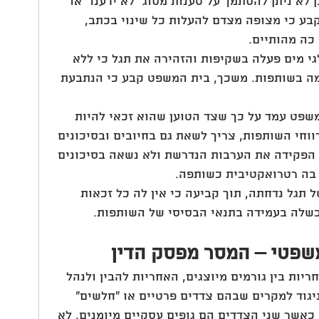
 לא ניתן להסתמך על טענות מסוג "לא ידענו" או 
בע כי מצופה מצדם להעלות כל שינוי בכתב, 
כה מהותיים.
גי מים פעלה בשקיפות והזהירה את תגל כי ללא 
ה בשותפות. משכך, בית המשפט קבע כי הנתבעת 
שפט עמד על כך שצד הטוען שהוא זכאי להיות 
וחי השותפות, צריך לשאת גם בחיובים ובסיכונים 
 הפקידה את הערבות הנדרשת ולא נשאה בסיכונים 
 בה רטרואקטיבית כשותפה.
 תגל נדחתה, תוך קביעה כי אין לה כל זכאות 
כשלה בעמידה בתנאי הבסיסי של השותפות.
משפטי – המסר מפסק הדין
ות בין גורמים מיוצגים, האחריות להבין ולנהל 
יגוד למקרים שבהם צדדים פרטיים או "חלשים" 
 כאשר שני הצדדים הם גופים עסקיים מיומנים, לא 