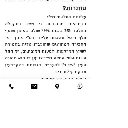
סותרות‏?
‏עליונות החלטות רמ"י
הקיבוצים מבהירים כי מאז התקבלה 
החלטה 751 בשנת 1996 שולם באופן שוטף 
חלף היטל השבחה על-ידי רמ"י מתוך דמי 
החכירה המהוונים שהועברו אליה בתמורה 
לשיוך הקרקעות‏.‏ לטענת הקיבוצים‏,‏ רק החל 
משנת 2014 החלה רמ"י לטעון כי היא מהווה 
מעין "צינור" להעברת הזכויות במקרקעין 
מהקיבוץ לחבריו‏.‏
בטלות ההוראה הסותרת
הוראת תקנון הסותרת החלטות רמ"י או 
עקרונות משפטיים יסודיים בטלה ואינה 
ניתנת לאכיפה‏.‏ זאת גם כאשר ההוראה 
מנוסחת באופן "כללי"‏.‏
המלצות מעשיות לחברי 