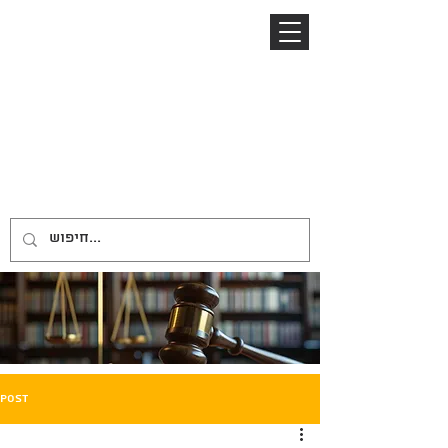
04-8645885
052-2485153
ניר ברזל
NIR BARZEL
LAW OFFICE
משרד עורכי דין
Post