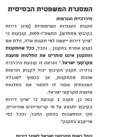
המסגרת המשפטית הבסיסית
היררכיית הנורמות
תקנות האגודות השיתופיות ‏(‏שיוך דירות 
בקיבוץ מתחדש‏)‏‏,‏ התשס"ו-2005‏,‏ קובעות כי 
"שיוך דירות ייעשה לפי תקנות אלה‏,‏ זולת אם 
נקבע אחרת בתקנון‏... והכל‏,‏ 
ככל שהתקנות 
והתקנון אינם סותרים את החלטות מועצת 
מקרקעי ישראל
‏.‏" הוראה זו קובעת היררכיה 
ברורה‏:‏ תקנון הקיבוץ יכול לקבוע הוראות 
שונות מהתקנות‏,‏ אך בכפוף למגבלה 
המהותית אסור לו לסתור את החלטות 
מועצת מקרקעי ישראל‏.‏
כמו כן‏,‏ תקנה 3 קובעת כי "שיוך דירות 
בקיבוץ יתבצע על פי קריטריונים שוויוניים‏,‏ 
תוך התחשבות בוותק החבר‏,‏ והכל כפי 
שייקבע בתקנון".
נוהל רשות מקרקעי ישראל לשיוך דירות