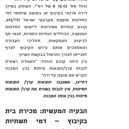
נוהל מס' B 38.02 של רמ"י‏,‏ העוסק בשיוך 
דירה פרטני בקיבוץ או במושב שיתופי לפי 
החלטות מועצת מקרקעי ישראל 692/751‏,‏ 
קובע הנחיות מפורטות ליישום החלטות 
המועצה‏,‏ הכוללים הנחיות כספיות‏,‏ תנאי סף 
לביצוע העסקאות‏,‏ תהליכי העבודה 
והמסמכים אותם נדרש הקיבוץ לצרף 
לפנייתו לצורך הטיפול בבקשת השיוך‏.‏
בין היתר קובע הנוהל: "האגודה רשאית 
לגבות ערך/הוצאות פיתוח בגין המבנה 
הקיים אם מומנו על ידה"
דהיינו, משנגבו הוצאות ערך/ הוצאות 
הפיתוח, אין לגבות בשנית את ערך/ הוצאות 
פיתוח בגין אותו המבנה.
‏הבעיה המעשית‏:‏ מכירת בית 
בקיבוץ – דמי תשתיות 