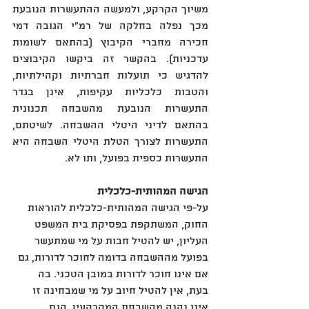
משיוך הקרקע‏,‏ ולמעשה ההתעשרות הנובעת 
מכך נפלה בחלקה של רמ"י הגובה דמי 
חכירה מחברי הקיבוץ ‏(‏בהתאם לשומות 
עדכניות‏)‏‏.‏ בהקשר זה ביקשו הקיבוצים 
להדגיש כי תועלות חברתיות וקהילתיות‏,‏ 
והטבות כלכליות עקיפות‏,‏ אינן בגדר 
התעשרות הנובעת מהשבחה תכנונית 
בהתאם לדיני היטלי ההשבחה‏.‏ לשיטתם‏,‏ 
התעשרות לצורך הטלת היטלי השבחה היא 
התעשרות כספית בפועל‏,‏ ותו לא‏.‏
הגישה המהותית-כלכלית
על-פי הגישה המהותית-כלכלית להוראות 
החוק‏,‏ המשתקפת בפסיקת בית המשפט 
העליון‏,‏ יש להטיל חבות על מי שמתעשר 
בפועל מההשבחה בדומה לחוכר לדורות‏,‏ גם 
אם אינו חוכר לדורות במובן הטכני‏.‏ בה 
בעת‏,‏ אין להטיל חיוב על מי שמבחינה זו 
אינו נהנה מהשבחת המקרקעין‏,‏ הגם 