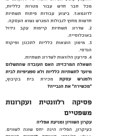
מכל חבר חדש עבור מטרות כלליות, 
לדוגמא‏:‏1‏.‏ ביצוע עבודות פיתוח תשתיות 
חדשות מחוץ לגבולות המגרש נשוא העסקה.
2‏.‏ שדרוג תשתיות קיימות עקב גידול 
באוכלוסייה.
3‏.‏ מימון הוצאות כלליות לתכנון ופיקוח 
הנדסי.
4‏.‏ פירעון הלוואות לשדרוג תשתיות.
השאלה המרכזית‏:‏ האם העובדה שהתשלום 
מיועד לתשתיות כלליות ולא ספציפיות לבית 
ולמגרש עסקת
 מכירת בית בקיבוץ
, 
"מכשירה" את הגבייה‏?‏
פסיקה רלוונטית ועקרונות 
משפטיים
עקרון השוויון ומניעת אפליה
כעיקרון‏,‏ הפליה הינה יחס שונה לשווים‏.‏ 