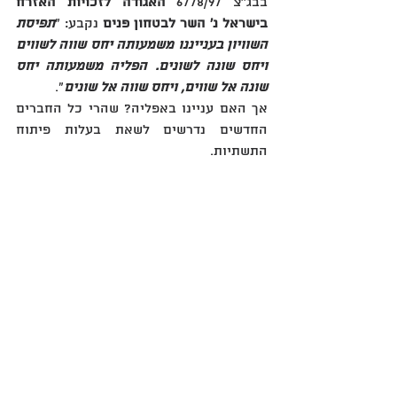
בבג''צ 6778/97 
האגודה לזכויות האזרח 
בישראל נ' השר לבטחון פנים
 נקבע:‏ "
תפיסת 
השוויון בענייננו משמעותה יחס שווה לשווים 
ויחס שונה לשונים‏.‏ הפליה משמעותה יחס 
שונה אל שווים‏,‏ ויחס שווה אל שונים
"‏.‏
אך האם עניינו באפליה? שהרי כל החברים 
החדשים נדרשים לשאת בעלות פיתוח 
התשתיות.