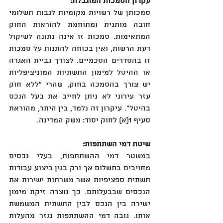
עקרון הסמכות המוגבלת:
סמכותן של רשויות מקומיות לגבות תשלומי 
חובה מותנית ומתוחמת להוראות החוק 
המתאימות. סמכות זו אינה נתונה לשיקול 
דעת הרשות, ואין בכוחה להתנות על סמכות 
זו בהסדרים הסכמיים. לצורך גביית האגרה 
או ההיטל למימון התשתיות המוניציפליות 
יש צורך בהסמכה בחוק, שהרי "ללא חוק 
עזר עירוני לא ניתן לחייב את בעל הנכס 
בהיטל". עיקרון זה נלמד, בין היתר, מהוראת 
סעיף 1(א) לחוק יסוד: משק המדינה.
שיטת דמי השתתפות:
במשטר דמי ההשתתפות, בעלי נכסים 
מחויבים בתשלום אך ורק בגין ביצוע עבודות 
תשתית ספציפיות אשר משרתות ישירות את 
הנכסים שבבעלותם. כך נוצרה זיקת מימון 
ישירה בין הנכס לבין התשתית המשמשת 
אותו. גובה דמי ההשתתפות נגזר מהעלות 