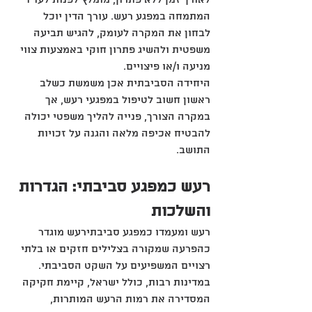
לאורך זמן ללא פתרון, מומלץ לפנות לעו"ד 
המתמחה במפגע רעש. עורך הדין יוכל 
לבחון את המקרה לעומק, להגיש תביעה 
משפטית ולהשיג פתרון חוקי באמצעות צווי 
מניעה ו/או פיצויים.
היחידה הסביבתית אכן משמשת כשלב 
ראשון חשוב לטיפול במפגעי רעש, אך 
במקרה הצורך, פנייה להליך משפטי יכולה 
להבטיח אכיפה מלאה והגנה על זכויות 
התושב.
רעש כמפגע סביבתי: הגדרות 
והשלכות
רעש ומעמדו כמפגע סביבתירעש מוגדר 
כהפרעה שמקורה בצלילים חזקים או בלתי 
רצויים המשפיעים על השקט הסביבתי. 
במדינות רבות, כולל ישראל, קיימת חקיקה 
המסדירה את רמות הרעש המותרות, 