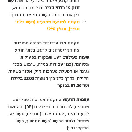
החוק קובע איסור כללי על גרימת 
רעש 
חזק או בלתי סביר
 מכל מקור שהוא, 
בין אם מדובר ברעש זמני או מתמשך.
תקנות למניעת מפגעים (רעש בלתי 
סביר), תש"ן-1990
תקנות אלו מגדירות בצורה מפורטת 
את הקריטריונים לרעש בלתי חוקי:
שעות פעילות:
 רעש שמקורו בפעילות 
מסוימת (כגון עבודות בנייה, שימוש בכלי 
נגינה או הפעלת מערכות קול) אסור בשעות 
הלילה, בדרך כלל בין השעות 
23:00 בלילה 
ועד 07:00 בבוקר
.
עוצמת הרעש:
 התקנות מפרטות ספי רעש 
מותרים, לפי מדידות דציבלים (dB), בהתאם 
לשעות היום, לסוג האזור (מגורים, תעשייה, 
מסחר) ולסוג הרעש (רעש מתמשך, רעש 
התקפי וכו').