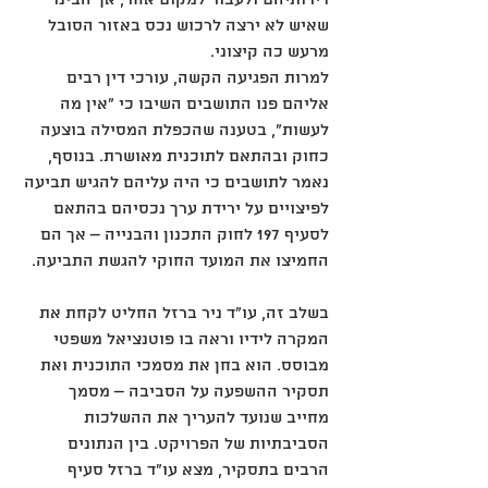
שאיש לא ירצה לרכוש נכס באזור הסובל 
מרעש כה קיצוני.
למרות הפגיעה הקשה, עורכי דין רבים 
אליהם פנו התושבים השיבו כי "אין מה 
לעשות", בטענה שהכפלת המסילה בוצעה 
כחוק ובהתאם לתוכנית מאושרת. בנוסף, 
נאמר לתושבים כי היה עליהם להגיש תביעה 
לפיצויים על ירידת ערך נכסיהם בהתאם 
לסעיף 197 לחוק התכנון והבנייה – אך הם 
החמיצו את המועד החוקי להגשת התביעה.
בשלב זה, עו"ד ניר ברזל החליט לקחת את 
המקרה לידיו וראה בו פוטנציאל משפטי 
מבוסס. הוא בחן את מסמכי התוכנית ואת 
תסקיר ההשפעה על הסביבה – מסמך 
מחייב שנועד להעריך את ההשלכות 
הסביבתיות של הפרויקט. בין הנתונים 
הרבים בתסקיר, מצא עו"ד ברזל סעיף 