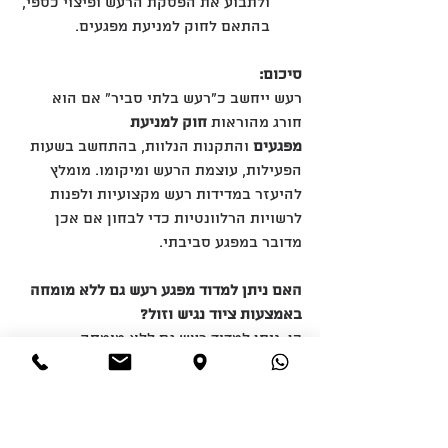
ולתבוע את הפסקת הרעש ופיצוי כספי, 
בהתאם לחוק למניעת מפגעים.
סיכום:
רעש ייחשב כ"רעש בלתי סביר" אם הוא 
חורג מהוראות 
חוק למניעת 
מפגעים
 והתקנות הנלוות, בהתחשב בשעות 
הפעילות, עוצמת הרעש ומיקומו. מומלץ 
להיעזר במדידות רעש מקצועיות ולפנות 
לרשויות הרלוונטיות כדי לבחון אם אכן 
מדובר במפגע סביבתי.
האם ניתן למדוד מפגע רעש גם ללא מומחה 
באמצעות ציוד נגיש וזול?
כן, ניתן למדוד רעש גם ללא מומחה 
באמצעות ציוד נגיש וזול, אך חשוב להבין 
את מגבלות המדידה, המדידה תוכל לתת לנו 
אינדיקציה אבל לא תוכל להוות ראיה 
משפטית.