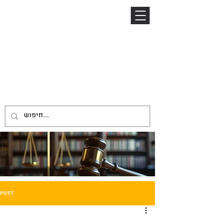
04-8645885
052-2485153
ניר ברזל
NIR BARZEL
LAW OFFICE
משרד עורכי דין
Post