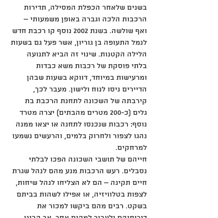
בשנים שלאחר הכפלת המסילה, תדירות 
הרכבות הלכה וגברה באופן משמעותי – 
ואף שולשה. בשנת 2002 נוסף קו רכבת חדש 
לנמל התעופה בן גוריון, אשר פעל גם בשעות 
הלילה הקטנות. שינוי זה הביא לתנועה 
בלתי פוסקת של רכבות משא כבדות 
ומרעישות במיוחד, דווקא בשעות שבהן 
הדיירים ניסו לנוח ולישון. מעבר לכך, 
קירבתה של השכונה לתחנת הרכבת בת 
גלים (כ-200 מטרים מהבתים) יצרה מטרד 
נוסף: רכבות שנכנסו לתחנה או יצאו ממנה 
נהגו לצפור ולחרוק בלמים, והרעשים נשמעו 
למרחקים.
חייהם של תושבי השכונה הפכו לבלתי 
נסבלים. רעש הרכבות מנע מהם לנהל שגרת 
חיים תקינה – הם לא הצליחו לנהל שיחות, 
לצפות בטלוויזיה, או אפילו לשהות בביתם 
בשקט. רבים מהם ביקשו למכור את 
דירותיהם ולעבור למקום אחר, אך הבינו 