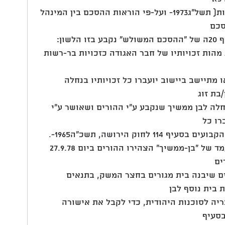
לתקנות האגודות השיתופיות )חברות( תשל"ג1973- ועל-פי הוראות ההסכם בין המינהל 
סכם
שון:
מהות זכויותיו של חבר האגודה כזכויות בר-רשות 
 מתיישב ביישוב יועברו כל זכויותיו בנחלה 
בת זוג
חלה לבן ממשיך שנקבע ע"י ההורים ושאושר ע"י 
רו כל
חוק הירושה, תשכ"ה1965-.
.3 כדי להעניק לבנם משה את המעמד של "בן-ממשיך" הצהירו ההורים ביום 27.9.78 
ים
 שיבנה בית מגורים בחצר המשק, בתנאים 
 בית נוסף לבן
יה לסוכנות היהודית, כדי לקבל את אישורה 
בסעיף