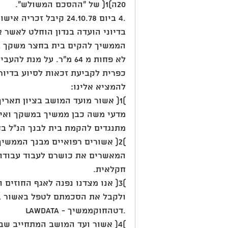
20ה)1( של "ההסכם המשולש".
.4 ביום 24.10.78 קיבל זכריה אישור מהסוכנות, בזו הלשון:
בדיוני הועדה בנדון הוחלט לאשר 
הממשיך להקים בית בחצר משקך ב
לא פחות מ 64 מ"ר. על מ
כפרית לקביעת זכאות לסיוע בדיור,
להמציא אלינו:
)1( אשור מועד המושב בציון תאר
מדעי משה כבן ממשיך במשקך ואי
מתנגדים להקמת בית לבנך הנ"ל ב
)2( אשורים רפואיים מבנך הממש
המאשרים את כושרם לעבוד עבודה
חקלאית.
)3( אנו מצדנו נפנה לאגף החוזים
ולקבל את הסכמתם לטפל באשור ב
lawdata - דטהחוקממשיך.
)4( אשור ועד המושב המתחייב שבנך הנ"ל יפתח ויעבוד במשק ויתפרנס ממנו.