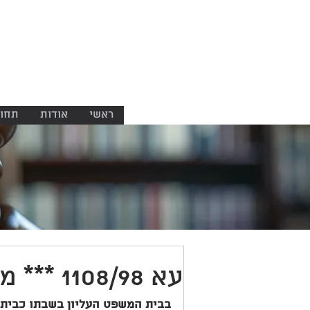
ניר ברזל
משרד עורכי דין
NIR BARZEL
LAW OFFICE
ראשי
אודות
תחומ
עא 1108/98 *** משה מדעי נ' שמחה מדעי
בבית המשפט העליון בשבתו כבית 