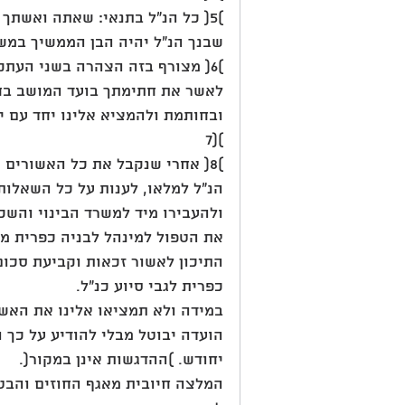
)5( כל הנ"ל בתנאי: שאתה ואשתך 
שבנך הנ"ל יהיה הבן הממשיך במש
)6( מצורף בזה הצהרה בשני העת
לאשר את חתימתך בועד המושב ב
ובחותמת ולהמציא אלינו יחד עם י
7)(
)8( אחרי שנקבל את כל האשורים 
הנ"ל למלאו, לענות על כל השאלות
ולהעבירו מיד למשרד הבינוי והשכון
את הטפול למינהל לבניה כפרית מח
התיכון לאשור זכאות וקביעת סכום
כפרית לגבי סיוע כנ"ל.
הועדה יבוטל מבלי להודיע על כך ו
יחודש. )ההדגשות אינן במקור(.