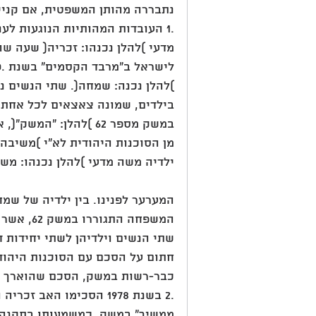
נתבררה מהותן המשפטית, אם קניין,
.1 העובדות המהותיות הנוגעות לענ
מדעי )להלן נכנהו: זכריה( שעה שה
)להלן נכנה: שמחה(. שתי הנשים נ
במשק מספר 62 )להלן: "המשק"(, אותו קיבלה
ילדיה משה מדעי )להלן נכנהו: מש
המשפחה התגוררו במשק 62, אשר חולק בין
חתום על הסכם עם הסוכנות היהוד
כבר-רשות במשק, הסכם שהוארך מ
.2 בשנת 1978 הסכימו הא
ממשיך" במשק, כמשמעותו בתקנה 3א