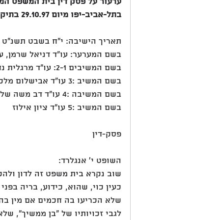
ערעור על פסק דין בית המשפט המח
בתל-אביב-יפו מיום 29.10.97 בתיק עע"מ 21/97 שניתן על ידי כבוד סגן הנשיא ח' פורת
תאריך הישיבה: י"ח בשבט תשנ"ט )(.2.99
בשם המערער: עו"ד דניאל שרמן, עו
בשם המשיבים 2-1: עו"ד מרגלית נח כהן-צידון
בשם המשיב :3 עו"ד אבישלום מלכא
בשם המשיבה :4 עו"ד דב משה שלו
בשם המשיב :5 עו"ד ציון אילוז
פסק-דין
השופט י' אנגלרד:
שוב נקרא בית משפט זה לדון ולהכ
כעין כוי, שהוא, כידוע, בריה בפני
שלא הכריעו בה חכמים אם מין בהמה
לגבי זכויותיו של "בן ממשיך", שלא