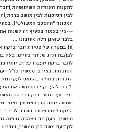
לבין הסוכנות לבין מושב ברקת )ה
המכונה "ההסכם המשולש"(. בסעיף 20ה של "ההסכם המשולש" נקבע בזו הל
---אין באמור בסעיף זה לשנות את 
בלבד שאינן חלק מעזבונו ...
)1( במקרה של פטירת חבר ברקת או
לבן/בת הזוג שנותר בחיים. באין בן/
לחבר ברקת יועברו כל זכויותיו בנ
הסוכנות. באין בן ממשיך כנ"ל יועב
הזכויות בנחלה בהתאם לעקרונות הקבועים בסעיף 114 ל
בפני ועד מושב ברקת כי הם מאשר
שמשה יהיה הבן הממשיך ומסכימים
המקובלים במשרד השכון לגבי בנית
ממשיך. בעקבות הצהרה זו פנה זכר
לקביעת משה כבן ממשיך, כנדרש 