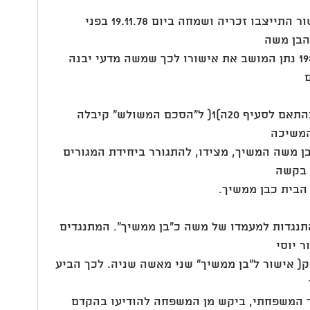
.5 בהתאם לסעיף )5( למכתב האישור התייצבו זכריה ושמחה ביום 19.11.78 בפני 
הבן משה
יהיה הבן הממשיך במשק. ביוני 1980 נתן המושב את אישורו לכך שמשה מדעי יבנה 
.6 האב זכריה נפטר בשנת ,1985 ובהתאם לסעיף 20ה)1( ל"הסכם המשולש" קיבלה 
המשיכה
ן משה המשיך, מצידו, להתגורר ביחידת המגורים 
 בקשה
הבית כבן ממשיך.
התנגדות למעמדו של משה כ"בן ממשיך". המתנגדים 
 יוסי
 אישור ל"בן ממשיך" שני מאשה שניה. לכך הביע 
 המשפחתי, ביקש מן המשפחה להודיעו בהקדם 