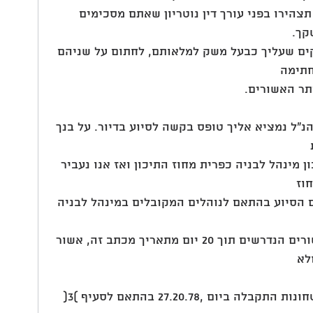
תצהירו בפני עורך דין נוטריון שאתם מסכימים 
קך.
קים שעליך כבעל משק למלאותם, לחתום על שניהם 
חתימה
תר האשורים.
הנ"ל נמציא אליך טופס בקשה לסיוע בדיור. על בנך 
 מינהל לבניה כפרית מחוז התיכון ואז אנו נעביר 
וז
 הסיוע בהתאם לנוהלים המקובלים במינהל לבניה 
במידה ולא תמציאו אלינו את האשורים הנדרשים תוך 20 יום מתאריך מכתב זה, אשור 
לא
המלצה חיובית מאגף החוזים והבטחונות התקבלה ביום ,27.20.78 בהתאם לסעיף )3( 