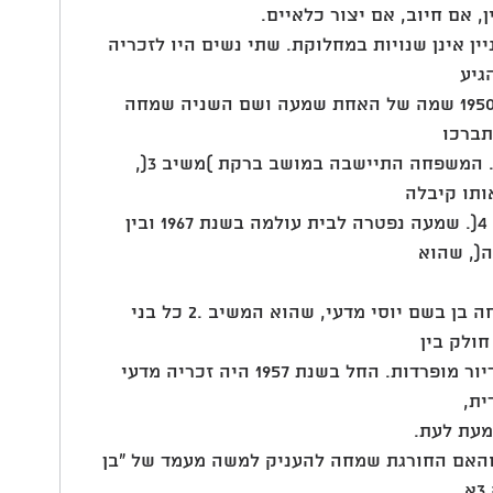
 אם חיוב, אם יצור כלאיים.
יין אינן שנויות במחלוקת. שתי נשים היו לזכריה 
גיע
לישראל ב"מרבד הקסמים" בשנת .1950 שמה של האחת שמעה ושם השניה שמחה 
תברכו
בילדים, שמונה צאצאים לכל אחת. המשפחה התיישבה במושב ברקת )משיב 3(, 
מן הסוכנות היהודית לא"י )משיבה 4(. שמעה נפטרה לבית עולמה בשנת 1967 ובין 
ה(, שהוא
המערער לפנינו. בין ילדיה של שמחה בן בשם יוסי מדעי, שהוא המשיב .2 כל בני 
שתי הנשים וילדיהן לשתי יחידות דיור מופרדות. החל בשנת 1957 היה זכריה מדעי 
ית,
עת לעת.
ב זכריה והאם החורגת שמחה להעניק למשה מעמד של "בן 